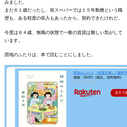
みました。
まだ６１歳だったし、前スーパーでは１５年勤務という職
歴も、ある程度の収入もあったから、契約できたけれど。
今度は６４歳、無職の状態で一般の賃貸は難しい気がして
います。
団地のふたりは、本で読むことにしました。
団地のふたり （双葉文庫） [ 藤野千
価格：693円（税込、送料無料)
(2024/12/5時点)
楽天で