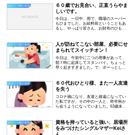
６０歳でお見合い、正直うらやま
おひとり様の老後
しいです。
今日は、一日中、雨で、職場のスーパー
もひまでした。お給料前ということもあ
るし、やっぱり皆さん、お財布のひもが
かたくなっている気がします。６０歳で
お見合い同年代のくるぴたさんのブログ
は、いつも楽しみに拝見させていただい
人が訪ねてこない部屋、必要にせ
おひとり様の老後
てますが、最近の記事でお...
まられてスイッチオン！
今日は、午前中に二つの用事があって、
朝７時に起床してスタンバイ。ちょっと
早く起きすぎました。で、ボーっとして
たら、９時５分前に着信。５分後に行き
ますって。。。私まだ、パジャマのま
ま、髪はボーボーでした。慌てて、身支
６０代おひとり様、また一人友達
おひとり様の老後
度し、ササっと玄関を掃除。...
を失う
コロナ禍になり、友達と疎遠になってい
た私ですが、その中の一人と、昨年秋か
ら会うようになっていました。63歳未亡
人、持ち家あり 生活は安定していても
働きたいでも・・本当のことを言うと、
きつい性格が苦手でした。彼女も暇、私
資格を持っていると強い、居場所
おひとり様の老後
も暇ということで、会う...
をみつけたシングルマザーKeiさ
ん