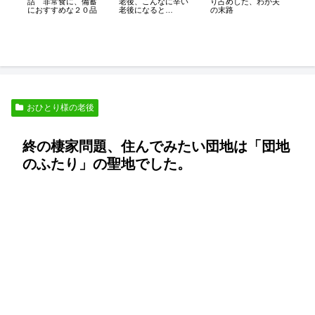
老後、こんなに辛い
り占めした、わが夫
詰 非常食に、備蓄
た
老後になると
の末路
におすすめな２０品
シ
ら
は・・・
ー
の
離
おひとり様の老後
終の棲家問題、住んでみたい団地は「団地
のふたり」の聖地でした。