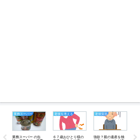
業務スーパー
老後を考える
老後貧困
私
６７歳おひとり様の
強欲？親の遺産を独
業務スーパー の缶