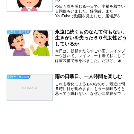
今日も春を感じる一日で、半袖を着てい
る同僚もいました。帰宅後、また
YouTubeで動画を見ました。居場所をみ
つけたシングルマザーKeiさんたびたび私
のブログに登場する、ユーチューバーシ
ングルマザーKeiさんの話題です。今ま
永遠に続くものなんて何もない、
おひとり様の老後
で、何回も転職を繰...
生きがいを失った６０代女性どう
しているか
今日は、朝起きたらすごい雨。レインブ
ーツはいて、レインコート着て私にして
は重装備で家を出ました。だけど、途中
で雨も止んでいて、すぐに青空が広がり
ました。今日はNSPの中村さんの葬儀が
行われたようです。中村さんは、もう空
雨の日曜日、一人時間を楽しむ
おひとり様の老後
へのぼっていっちゃいま...
これも老化によるものなのか、最近は朝
５時に目が覚めます。もう一度眠ろうと
思っても眠れない、なぜか二度寝ができ
なくなりました。テレビを見てボッーと
過ごす。外はザーザーと雨がふっていま
す、こんな日はお腹の傷が痛みます。帝
王切開でお腹を三回も切っ...