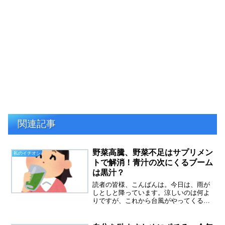
関連記事
野菜高騰、野菜不足はサプリメン
私のイチオシ
トで解消！青汁の次にくるブーム
は黒汁？
読者の皆様、こんばんは。今日は、雨が
しとしと降っています。涼しいのは何よ
りですが、これから台風がやってくるら
しい。全国的に被害がないことを祈りま
す。いつもと違う夏、経験したことのな
い暑さが続いています。この酷暑で、野