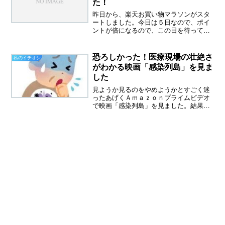
た！
昨日から、楽天お買い物マラソンがスタ
ートしました。今日は５日なので、ポイ
ントが倍になるので、この日を待ってい
ました。まず、自分へのプレゼントを買
いました。５０代の福袋好きのユーチュ
ーバーさんの動画を見て、これはいいか
恐ろしかった！医療現場の壮絶さ
私のイチオシ
も！と思って狙っていたの...
がわかる映画「感染列島」を見ま
した
見ようか見るのをやめようかとすごく迷
ったあげくＡｍａｚｏｎプライムビデオ
で映画「感染列島」を見ました。結果的
に見てよかったと思います。一言で感想
を言うとすれば、恐ろしかったです。映
画「感染列島」は２００９年の映画です
が、実によく作られていま...