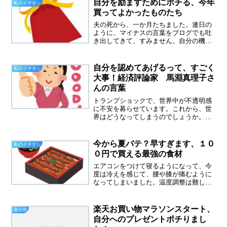
自分を励ますためにポチる、今年
私のイチオシ
菜が高騰してきました。な...
買ってよかったものたち
夫の死から、一か月たちました。連日の
ように、マイナスの言葉をブログでも吐
き出してきて、すみません。自分の機嫌
は自分でとるこれ、ずいぶん前からわか
っていたけれど、ここ最近はどん底の精
神状態の中で、もがいていました。やっ
自分を認めてあげるって、すごく
私のイチオシ
ぱり、自分の機嫌は自分で...
大事！経済評論家 馬淵真理子さ
んの言葉
トランプショックで、世界中が不透明感
に不安を募らせています。これから、世
界はどうなってしまうのでしょうか。関
税に関して、イマイチ内容がわからなか
ったので、YouTubeで動画を見て勉強し
ました。その中でもわかりやすかったの
今から夏バテ？早すぎます、１０
私のイチオシ
が、経済評論家馬淵...
０円で買える最強の食材
エアコンをつけて寝るようになって、今
度は冷えを感じて、腰や膝が痛むように
なってしまいました。温度調整は難しい
です、現在は、除湿２６度設定で寝るよ
うにしているのですが、暑くて目が覚め
ることもあります。早くも、夏バテ？日
楽天お買い物マラソンスタート、
未分類
本の夏は、いつからこんな...
自分へのプレゼントポチりまし