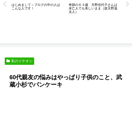
はじめまして～ブログの中の人は
奇跡の６３歳 天野佳代子さんは
な
こんな人です！
未亡人でも美しいまま（故天野滋
夫人）
熟
な
私のイチオシ
60代親友の悩みはやっぱり子供のこと、武
蔵小杉でパンケーキ