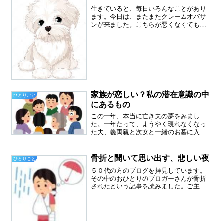
ましい。身体は元気なのに...
生きていると、毎日いろんなことがあり
ます。今日は、またまたクレームオバサ
ンが来ました。こちらが悪くなくても、
頭を下げなければならないのがつらい所
です。仕事中に、兄と妹でやっているグ
ループＬＩＮＥが来ていました。ペット
ロス、兄からの訃報亡き父...
家族が恋しい？私の潜在意識の中
ひとりごと
にあるもの
この一年、本当に亡き夫の夢をみまし
た。一年たって、ようやく現れなくなっ
た夫、義両親と次女と一緒のお墓に入
り、成仏したのか。親戚が大勢集まる夢
を見た昨晩は、親戚が大勢集まる夢をみ
ました。妹も兄嫁も出てきた、そしてす
骨折と聞いて思い出す、悲しい夜
ひとりごと
でに亡くなっている叔父叔母も...
５０代の方のブログを拝見しています。
その中のおひとりのブロガーさんが骨折
されたという記事を読みました。ご主人
と復縁して幸せそうです。復縁という選
択は間違ってはいなかったと思います。
とても優しそうなご主人のようなので。
確かに、骨折は尋常な痛み...