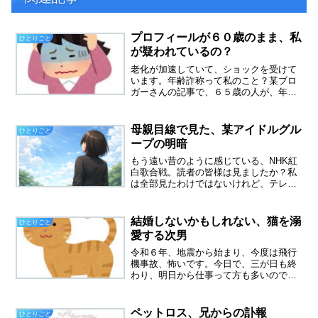
プロフィールが６０歳のまま、私
ひとりごと
が疑われているの？
老化が加速していて、ショックを受けて
います。年齢詐称って私のこと？某ブロ
ガーさんの記事で、６５歳の人が、年齢
を詐称しているのではと指摘。へぇーそ
んな人がいるんだと、まるで他人事で、
さらりと受け流していました。今日、と
母親目線で見た、某アイドルグル
ひとりごと
ても親切なブロガーさんが...
ープの明暗
もう遠い昔のように感じている、NHK紅
白歌合戦。読者の皆様は見ましたか？私
は全部見たわけではないけれど、テレビ
はつけっぱなしにしていました。話題に
なったのは、松田聖子さん、そして最高
視聴率はAKBだったそうです。卒業した
結婚しないかもしれない、猫を溺
ひとりごと
メンバーは、結婚した...
愛する次男
令和６年、地震から始まり、今度は飛行
機事故、怖いです。今日で、三が日も終
わり、明日から仕事って方も多いのでは
ないでしょうか。私の妹も、娘夫婦も明
日から仕事だそうです。息子もバイトの
予定がギッシリ入っているとか。うらや
ペットロス、兄からの訃報
ひとりごと