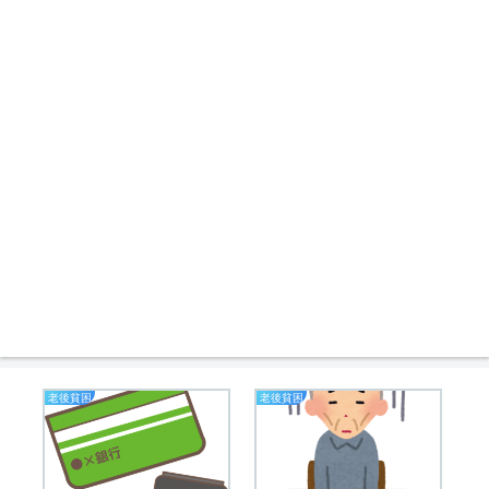
老後貧困
老後貧困
ア