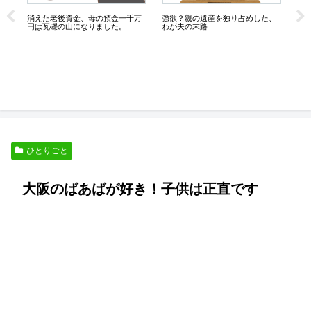
未
１
消えた老後資金、母の預金一千万
強欲？親の遺産を独り占めした、
５
い
円は瓦礫の山になりました。
わが夫の末路
ひとりごと
大阪のばあばが好き！子供は正直です