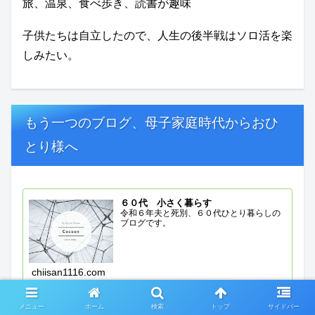
旅、温泉、食べ歩き、読書が趣味
子供たちは自立したので、人生の後半戦はソロ活を楽
しみたい。
もう一つのブログ、母子家庭時代からおひ
とり様へ
６０代 小さく暮らす
令和６年夫と死別、６０代ひとり暮らしの
ブログです。
chiisan1116.com
メニュー
ホーム
検索
トップ
サイドバー