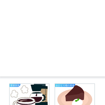
老後貧困
おひとり様の老後
熟