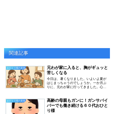
関連記事
元わが家に入ると、胸がギュッと
おひとり様の老後
苦しくなる
今日は、暑くなりました。いよいよ夏が
はじまっちゃうのでしょうか。一か月ぶ
りに、元わが家に行ってきました。心配
してた通りに、せっかくお金をかけて切
った葉っぱたちが、伸びまくっており、
また空が見えなくなっていました。＿|￣|
高齢の母親もガンに！ガンサバイ
おひとり様の老後
○未だに、売れない元...
バーでも働き続ける６０代おひと
り様