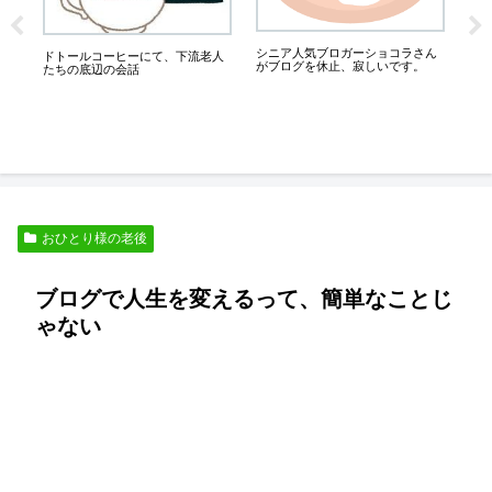
は
５
滋
嫌
シニア人気ブロガーショコラさん
ドトールコーヒーにて、下流老人
がブログを休止、寂しいです。
たちの底辺の会話
おひとり様の老後
ブログで人生を変えるって、簡単なことじ
ゃない