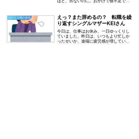
ほど、出ないのに。おかげで寝不足で
す。今日こそ、眠れますように・・・読
者の皆様の大切なモノって何ですか？６
０歳の時に、こんな記事を書いていまし
えっ？また辞めるの？ 転職を繰
おひとり様の老後
た。優先順位をつけてみたの...
り返すシングルマザーKEIさん
今日は、仕事はお休み、一日ゆっくりし
ていました。昨日は、いつもより忙しか
ったせいか、途端に疲労感が増していま
す。もう若くないと実感しました。シン
グルマザーＫＥＩさん、また転職をする
の？同じシングルということもあり、毎
回楽しみにしているシング...