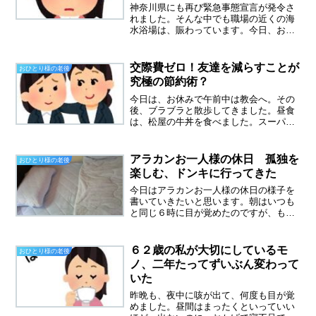
神奈川県にも再び緊急事態宣言が発令さ
れました。そんな中でも職場の近くの海
水浴場は、賑わっています。今日、お客
様を見てて感じたのは、行楽に来られる
のは若い人が多いということ。例年です
と、家族連れもたくさんいらっしゃるの
交際費ゼロ！友達を減らすことが
おひとり様の老後
ですが、今年は少な目。新...
究極の節約術？
今日は、お休みで午前中は教会へ。その
後、ブラブラと散歩してきました。昼食
は、松屋の牛丼を食べました。スーパー
で冷凍を買ってますが、一つ３２０円く
らいするので、こちらを買った方がお得
です。いつも買っているのがこちら、何
アラカンお一人様の休日 孤独を
おひとり様の老後
が入っているかわからない...
楽しむ、ドンキに行ってきた
今日はアラカンお一人様の休日の様子を
書いていきたいと思います。朝はいつも
と同じ６時に目が覚めたのですが、もう
一度寝ました。二度寝最高に気持ちい
い！ベッドには今ニトリのNクールの寝
具を使ってます。ひんやりします、寒い
６２歳の私が大切にしているモ
おひとり様の老後
くらいです。こちらもニトリ...
ノ、二年たってずいぶん変わって
いた
昨晩も、夜中に咳が出て、何度も目が覚
めました。昼間はまったくといっていい