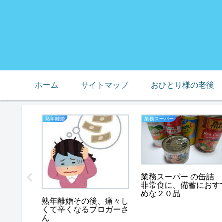
ホーム
サイトマップ
おひとり様の老後
熟年離婚
業務スーパー
１７年、
業務スーパー の缶詰
天野佳代
非常食に、備蓄におす
めな２０品
熟年離婚その後、痛々し
くて辛くなるブロガーさ
ん