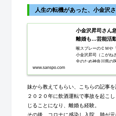
人生の転機があった、小金沢
小金沢昇司さん
離婚も…芸能活
喉スプレーのＣＭや
小金沢昇司（こがね
全のため神奈川県の
www.sanspo.com
妹から教えてもらい、こちらの記事を
２０２０年に飲酒運転で事故を起こし
じることになり、離婚も経験。
その後、コロナに感染し入院、肺が元