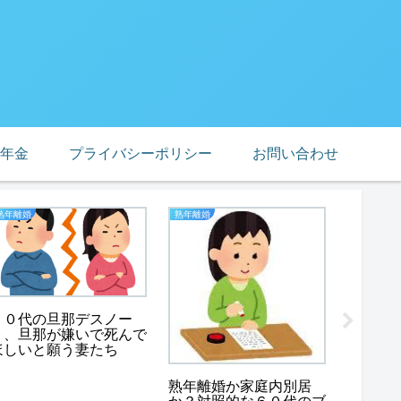
年金
プライバシーポリシー
お問い合わせ
熟年離婚
熟年離婚
老後貧困
５０代の旦那デスノー
強欲？
ト、旦那が嫌いで死んで
めした
ほしいと願う妻たち
熟年離婚か家庭内別居