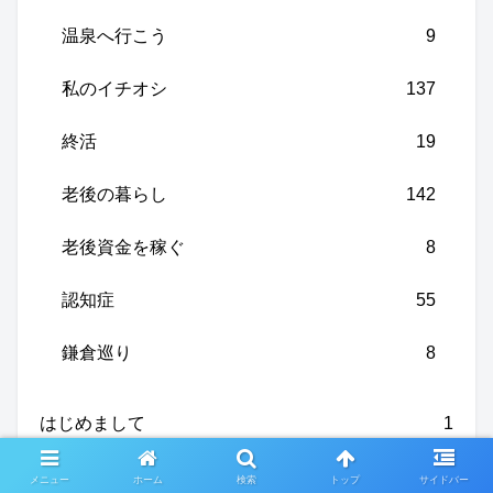
温泉へ行こう
9
私のイチオシ
137
終活
19
老後の暮らし
142
老後資金を稼ぐ
8
認知症
55
鎌倉巡り
8
はじめまして
1
ひとりごと
153
メニュー
ホーム
検索
トップ
サイドバー