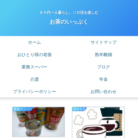
６０代一人暮らし、ソロ活を楽しむ
お茶のいっぷく
ホーム
サイトマップ
おひとり様の老後
熟年離婚
業務スーパー
ブログ
介護
年金
プライバシーポリシー
お問い合わせ
業務スーパー
老後貧困
は