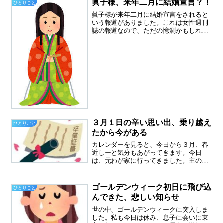
眞子様、来年二月に結婚宣言？！
ひとりごと
眞子様が来年二月に結婚宣言をされると
いう報道がありました。これは女性週刊
誌の報道なので、ただの憶測かもしれま
せんが、本当に宣言される可能性もあり
ます。即位の礼の時に、眞子様も佳子様
も、十二単姿を拝見しましたが、とても
きれいでした。母親の立場...
３月１日の辛い思い出、乗り越え
ひとりごと
たから今がある
カレンダーを見ると、今日から３月、春
近しーと気分もあがってきます。今日
は、元わが家に行ってきました。主のい
なくなった家、夫が亡くなった現場へ一
人で入るのは、未だに勇気が必要です。
娘の赤ちゃんの時のアルバムだけが、み
ゴールデンウィーク初日に飛び込
ひとりごと
つからなくて、今日も探し続...
んできた、悲しい知らせ
世の中、ゴールデンウィークに突入しま
した。私も今日は休み、息子に会いに東