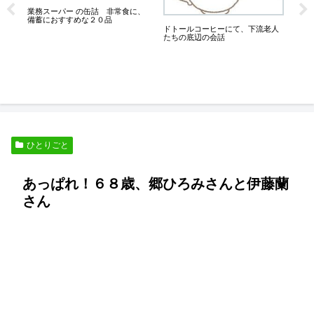
は
業務スーパー の缶詰 非常食に、
こ
備蓄におすすめな２０品
ドトールコーヒーにて、下流老人
たちの底辺の会話
く
ひとりごと
あっぱれ！６８歳、郷ひろみさんと伊藤蘭
さん