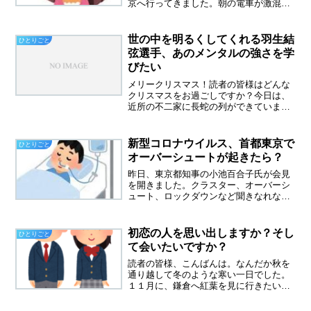
京へ行ってきました。朝の電車が激混
み、そしてどこもかしこもすごい人！人
混みが苦手な私は、GWってやっぱりで
かけちゃだめだーと後悔しました。悲し
世の中を明るくしてくれる羽生結
ひとりごと
い知らせ帰りの電車の中で、...
弦選手、あのメンタルの強さを学
びたい
メリークリスマス！読者の皆様はどんな
クリスマスをお過ごしですか？今日は、
近所の不二家に長蛇の列ができていまし
た。並んでまでクリスマスイブに不二家
のケーキが食べたいという気持ちが、私
にはわかりません。私はアイスクリーム
新型コロナウイルス、首都東京で
ひとりごと
を食べました。これで充分...
オーバーシュートが起きたら？
昨日、東京都知事の小池百合子氏が会見
を開きました。クラスター、オーバーシ
ュート、ロックダウンなど聞きなれない
カタカナの言葉を連発されました。新型
コロナウイルス、首都東京でオーバーシ
ュートが起きたら？小池氏はとても険し
初恋の人を思い出しますか？そし
ひとりごと
い顔で会見されました。最...
て会いたいですか？
読者の皆様、こんばんは。なんだか秋を
通り越して冬のような寒い一日でした。
１１月に、鎌倉へ紅葉を見に行きたいな
と思っていましたが、今年は樹木に異変
がおきていて、紅葉になる前に枯れちゃ