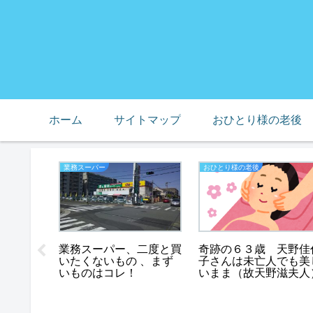
ホーム
サイトマップ
おひとり様の老後
業務スーパー
おひとり様の老後
マカロニ
奇跡の６３歳 天野佳
業務スーパー、二度と買
冷凍でき
子さんは未亡人でも美
いたくないもの 、まず
いろいろ
いまま（故天野滋夫人
いものはコレ！