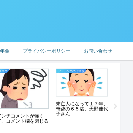
年金
プライバシーポリシー
お問い合わせ
ブログ
アラカンのつぶやき
老後貧困
未亡人になって１７年、
消えた
奇跡の６５歳、天野佳代
金一千
子さん
なりま
アンチコメントが怖く
て、コメント欄を閉じる