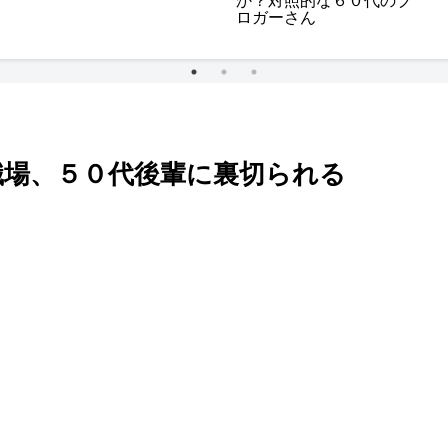
か？対照的な６０代のブ
ロガーさん
職場、５０代後輩に裏切られる