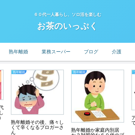
６０代一人暮らし、ソロ活を楽しむ
お茶のいっぷく
熟年離婚
業務スーパー
ブログ
介護
熟年離婚
熟年離婚
代
し
）
熟年離婚その後、痛々し
くて辛くなるブロガーさ
熟年離婚か家庭内別居
ん