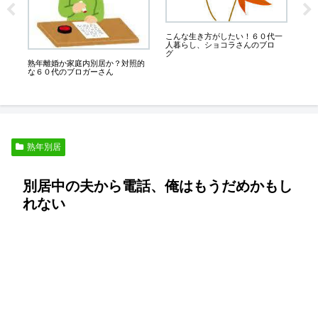
は
ド
こんな生き方がしたい！６０代一
た
人暮らし、ショコラさんのブロ
グ
熟年離婚か家庭内別居か？対照的
な６０代のブロガーさん
熟年別居
別居中の夫から電話、俺はもうだめかもし
れない