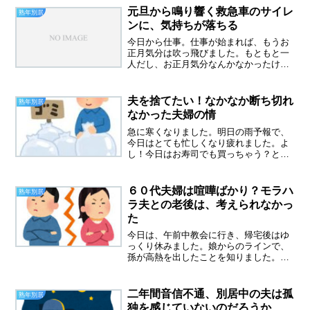
ごい久しぶりです。今日はなぜか家族連
元旦から鳴り響く救急車のサイレ
熟年別居
れや夫婦連れが目に入って...
ンに、気持ちが落ちる
今日から仕事。仕事が始まれば、もうお
正月気分は吹っ飛びました。もともと一
人だし、お正月気分なんかなかったけ
ど。予想より、忙しかったです。まだあ
いているお店が少ないからかもしれない
です。そして今日も人手不足、パートさ
夫を捨てたい！なかなか断ち切れ
熟年別居
んが半分くらいしか出勤して...
なかった夫婦の情
急に寒くなりました。明日の雨予報で、
今日はとても忙しくなり疲れました。よ
し！今日はお寿司でも買っちゃう？と思
いながらも、買い物するのさえ面倒で、
何も買わずに帰宅しました。しぶといコ
ロナウイルスですが、コロナ禍で、熟年
６０代夫婦は喧嘩ばかり？モラハ
熟年別居
離婚が急増したという記事...
ラ夫との老後は、考えられなかっ
た
今日は、午前中教会に行き、帰宅後はゆ
っくり休みました。娘からのラインで、
孫が高熱を出したことを知りました。孫
は７カ月、ついに免疫がきれたっぽい。
ママからもらった免疫は半年くらいでき
れるそうです。（もう忘れてた）孫は３
二年間音信不通、別居中の夫は孤
熟年別居
９度の高熱が二日続いてい...
独を感じていないのだろうか