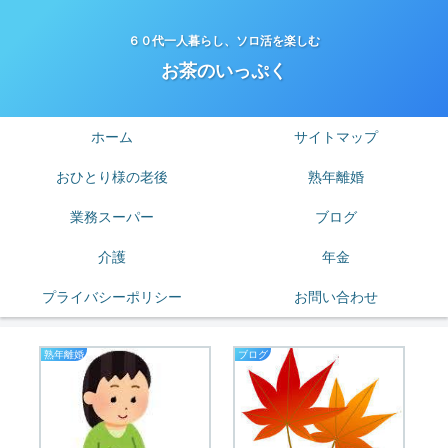
６０代一人暮らし、ソロ活を楽しむ
お茶のいっぷく
ホーム
サイトマップ
おひとり様の老後
熟年離婚
業務スーパー
ブログ
介護
年金
プライバシーポリシー
お問い合わせ
熟年離婚
ブログ
老