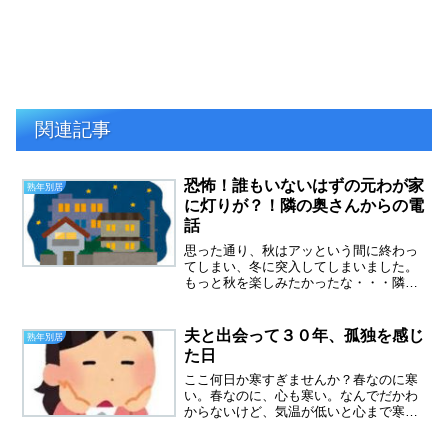
関連記事
恐怖！誰もいないはずの元わが家
熟年別居
に灯りが？！隣の奥さんからの電
話
思った通り、秋はアッという間に終わっ
てしまい、冬に突入してしまいました。
もっと秋を楽しみたかったな・・・隣の
奥さんから、電話朝一番で、隣の奥さん
から電話がありました。私が今、一番怖
いのは隣の奥さんからの電話なのです。
夫と出会って３０年、孤独を感じ
熟年別居
またいっきに心労が増しそ...
た日
ここ何日か寒すぎませんか？春なのに寒
い。春なのに、心も寒い。なんでだかわ
からないけど、気温が低いと心まで寒く
なります。夫と出会って３０年、今日は
孤独を感じました。孤独を感じたのはす