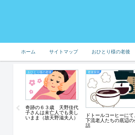
ホーム
サイトマップ
おひとり様の老後
おひとり様の老後
老後貧困
奇跡の６３歳 天野佳代
子さんは未亡人でも美し
ドトールコーヒーにて
いまま（故天野滋夫人）
が怖く
下流老人たちの底辺の
を閉じる
話