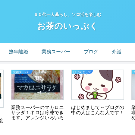
６０代一人暮らし、ソロ活を楽しむ
お茶のいっぷく
熟年離婚
業務スーパー
ブログ
介護
業務スーパー
はじめまして
業務スーパーのマカロニ
はじめまして～ブログの
サラダ１キロは冷凍でき
中の人はこんな人です！
、
ます、アレンジいろいろ
会