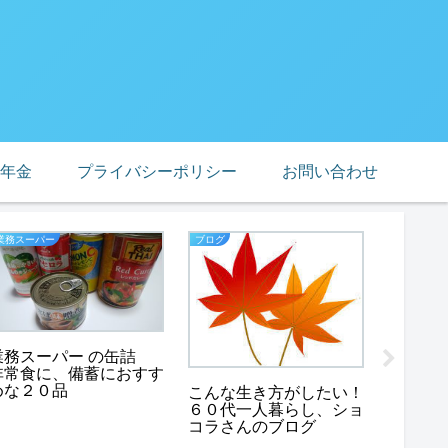
年金
プライバシーポリシー
お問い合わせ
業務スーパー
ブログ
私のイチオ
業務スーパー の缶詰
非常食に、備蓄におすす
めな２０品
こんな生き方がしたい！
シニア
６０代一人暮らし、ショ
ョコラ
コラさんのブログ