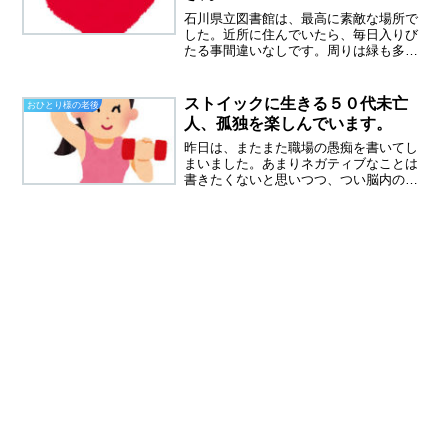
石川県立図書館は、最高に素敵な場所で
した。近所に住んでいたら、毎日入りび
たる事間違いなしです。周りは緑も多く
景色も素晴らしい、ベンチに座ってボッ
ーとするのも良さそう。今日も、予約し
ていた本を取りに行ってきました。今、
ストイックに生きる５０代未亡
おひとり様の老後
手元にあるのは、９冊くら...
人、孤独を楽しんでいます。
昨日は、またまた職場の愚痴を書いてし
まいました。あまりネガティブなことは
書きたくないと思いつつ、つい脳内のモ
ヤモヤと吐き出してしまいます。短時間
のパートで、ただ黙々と仕事をしていれ
ば、人間関係のゴタゴタなんて見えてこ
ないのです。１６年も働い...