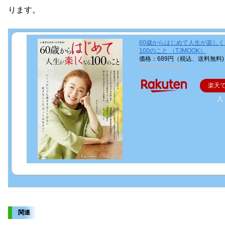
ります。
60歳からはじめて人生が楽し
100のこと （TJMOOK）
価格：689円（税込、送料無料)
(2022/6/12時点)
楽天
入
関連