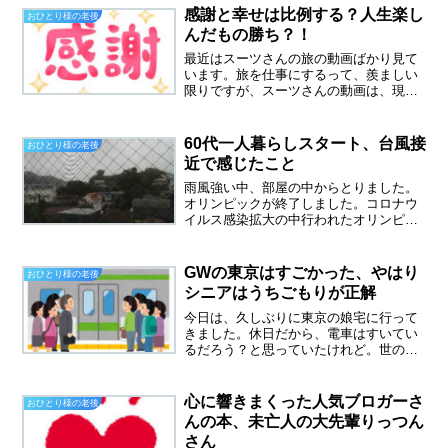
丈夫！と勝手に判断。でも、悲しいか
感謝と幸せは比例する？人生楽し
おひとり様の老後
な、やはり筋力は確実に衰え...
んだもの勝ち？！
最近はスーツさんの旅の動画ばかり見て
います。旅を仕事にするって、羨ましい
限りですが、スーツさんの動画は、現地
のアレコレや歴史のことを、とてもわか
りやすく説明してくれます。スーツさん
の賜物なんだと思います。春の一人旅
60代一人暮らしスタート、台風接
おひとり様の老後
は、どこへ行こう？そんなこ...
近で感じたこと
雨風強い中、部屋の中からとりました。
オリンピックが終了しました。コロナウ
イルス感染拡大の中行われたオリンピッ
クで、開催に関しては賛否両論あるけれ
ど、はじまったらやっぱり応援したし、
楽しませてもらいました。昨日は、野球
GWの東京はすごかった、やはり
おひとり様の老後
を見ました。いつのまにか...
シニアはうちごもりが正解
今日は、久しぶりに東京の娘宅に行って
きました。休日だから、電車はすいてい
るだろう？と思っていたけれど。世の中
はゴールデンウィーク真っただ中。京急
電車は、通勤ラッシュ並みの激混みでし
た。駅で、トイレに行くと、どこのトイ
心に響きまくった人気ブロガーさ
おひとり様の老後
レも長蛇の列です。どこの...
んの本、未亡人の大先輩りっつん
さん