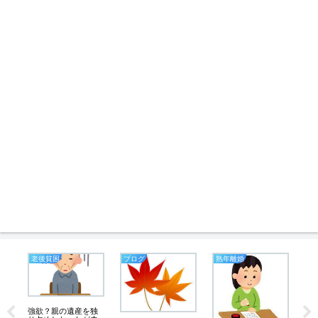
老後貧困
ブログ
熟年離婚
業
野
強欲？親の遺産を独
業