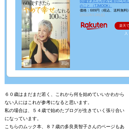
60歳すぎたらやめて幸せになれる
のこと （TJMOOK）
価格：689円（税込、送料無料)
(2022/6/12時点)
楽天
入
６０歳はまだまだ若く、これから何を始めていいかわから
ない人にはこれが参考になると思います。
私の場合は、５４歳で始めたブログが生きていく張り合い
になっています。
こちらのムック本、８７歳の多良美智子さんのページもあ