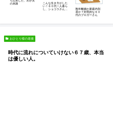
人
り占めした、わが夫
詰
こんな生き方がした
故
の末路
に
い！６０代一人暮ら
熟年離婚か家庭内別
し、ショコラさんの
居か？対照的な６０
ブログ
代のブロガーさん
おひとり様の老後
時代に流れについていけない６７歳、本当
は優しい人。