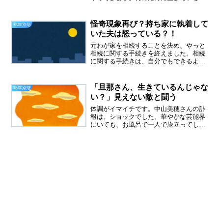
だ？とふと思う時には、過去を思い出す
ようにしています。５４歳で別居をスタ
ート記憶もどんどん薄れていくけれど、
怪奇現象再び？持ち家に執着して
熟年別居
さっき数えてみたのですが...
いた夫は怒っている？！
元わが家を相続することを決め、やっと
相続に関する手続きを終えました。相続
に関する手続きは、自分でもできるよう
だけど、とても面倒なようなので、司法
書士にお願いしました。怪奇現象とし
か、思えない昨日のこと、仕事中に隣の
「旦那さん、生きているんじゃな
熟年別居
奥さんから電話が入っていま...
い？」見えない敵と闘う
体調がイマイチです。中山美穂さんの訃
報は、ショックでした。華やかな芸能界
にいても、お風呂で一人で旅立ってしま
うなんて、寂しすぎます。元わが家です
が、相続登記の手続きが終わり、やっと
不動産会社と売買契約書を交わしてきま
した。もうあとは、全部、...