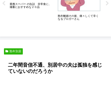
、
業
業務スーパー の缶詰 非常食に、
いも
備蓄におすすめな２０品
熟年離婚その後、痛々しくて辛く
なるブロガーさん
熟年別居
二年間音信不通、別居中の夫は孤独を感じ
ていないのだろうか