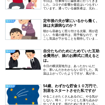
今日は、仕事帰りに歯医者に行ってきま
した。コロナの影響か最近はいつもすい
ています。通っている歯医者は、元わが
家の近所です。もう１０年くらい通って
います。やっと元わが家の前を通っても
ドキドキしなくなりました。熟年離婚そ
定年後の夫が家にいるから働く、
熟年別居
の後、帰って来いと言わな...
妹は夫源病なのか？
朝から容赦なく照り付ける太陽、雨が恋
しい。今週の後半は、雨予報なので、す
こし気温が下がることを期待していま
す。畑の作物たちもカラカラになってい
るのでは？今の日本で、エアコンが使え
なくなったら？と想像してみる、熱中症
自分たちのためにためていた互助
熟年別居
患者が続出して大変なことに...
会費用が、娘のお葬式に消えると
は。
今日の横須賀地方は、あったかいんだ
か、寒いんだかわからない日でした。気
温は上がっていたようですが、風が冷た
かったせいでしょうか。帰りのバスが満
員でした。どうも観光客がほとんどだっ
たようで、でも皆さんなんだか心から楽
54歳、わずかな貯金１０万円で、
熟年別居
しめていない様子。コロナが...
別居をスタートさせた私ですが
やることがたくさんあるのに、やる気が
しない。時々、ドーンとした落ち込みが
やってきます。何のために生きているん