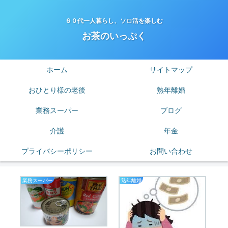
６０代一人暮らし、ソロ活を楽しむ
お茶のいっぷく
ホーム
サイトマップ
おひとり様の老後
熟年離婚
業務スーパー
ブログ
介護
年金
プライバシーポリシー
お問い合わせ
業務スーパー
熟年離婚
業