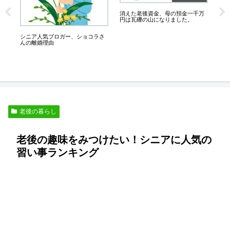
消えた老後資金、母の預金一千万
ー使
円は瓦礫の山になりました。
が
シ
が
シニア人気ブロガー、ショコラさ
んの離婚理由
老後の暮らし
老後の趣味をみつけたい！シニアに人気の
習い事ランキング