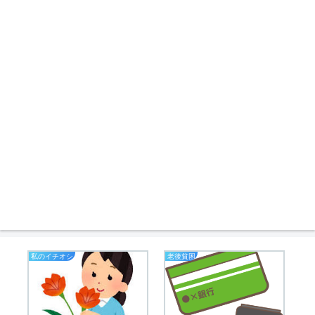
私のイチオシ
老後貧困
お