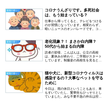
っと眺めている時間が好きです。天に召
されて会えなくなった人、もう一度会い
たい人って誰だろう？と考えてみたら。
コロナうんざりです。多死社会
老後の暮らし
母でも父でも、もちろん夫で...
は、もう始まっている？
仕事から帰ってくると、テレビをつける
のが習慣になっています。相変わらず、
暗いニュースのオンパレードです。コロ
ナコロナ、もううんざりです。いつまで
このコロナに振り回されるのでしょう
か。この記事を書いたのは２０１９年、
老化現象？！ まさか白内障？
老後の暮らし
まさにその次の年から、コロ...
50代から始まる白内障
読者の皆様、こんばんは。公立の高校
は、夏休みが終わり、二学期がスタート
しています。制服姿の高校生を見ると、
なんだかまぶしく感じます。息子も春ま
では、高校生だったわけで、いろいろあ
ったなと思い出していました。もう制服
猫や犬に、新型コロナウィルスは
老後の暮らし
姿を見ることもないと、ちょ...
感染するの？大事なペットを守る
ために
今日は、雨の休日ということもあり、車
もすいていたし、繁華街もひっそりとし
ていました。みな不要不急の外出は控え
るを忠実に守っているとみられます。今
度はコロナ鬱やコロナ疲れなんて言葉を
ネット上で見ました。確かにうつっぽく