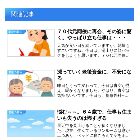
関連記事
７０代元同僚に再会、その姿に驚
老後の暮らし
く。やっぱり立ち仕事は・・・
天気が良い日が続いていますが、乾燥も
すごいですね。今日は、湯上りに顔パッ
クをしようと思います。７０代元同僚
に、偶然会う近所に住んでいた元同僚、
７０代女性は前職場で仲良くさせていた
だいてました。私が昨年５月に退社、そ
減っていく老後資金に、不安にな
老後の暮らし
の後、彼女は昨年の１０月に...
る
昨日とうって変わって、今日は青空が見
え、暖かくなりました。やはり、青空は
気持ちいいです。今日も、整形外科へリ
ハビリに行ってきました。リハビリに通
っても代わり映えしないことに、だんだ
んとイライラしてきました。やはり、完
悩む～～。６４歳で、仕事も住ま
老後の暮らし
治までは、６か月かかるの...
いも失うのは怖すぎる
最近空を見上げることが多くなりまし
た。現在、住んでいるワンルームは窓が
二つあり、ベッドに寝ころんで空をボー