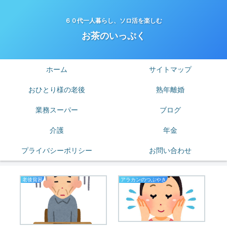
６０代一人暮らし、ソロ活を楽しむ
お茶のいっぷく
ホーム
サイトマップ
おひとり様の老後
熟年離婚
業務スーパー
ブログ
介護
年金
プライバシーポリシー
お問い合わせ
老後貧困
アラカンのつぶやき
老