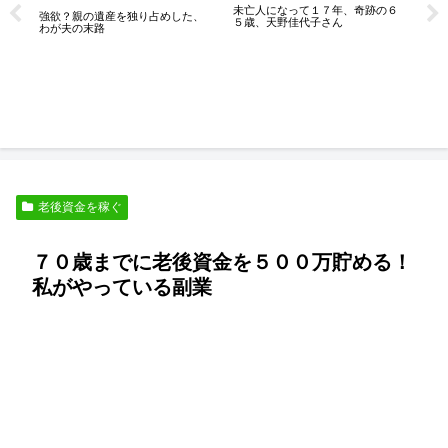
未亡人になって１７年、奇跡の６
は
強欲？親の遺産を独り占めした、
６
５歳、天野佳代子さん
滋
わが夫の末路
に
老後資金を稼ぐ
７０歳までに老後資金を５００万貯める！
私がやっている副業