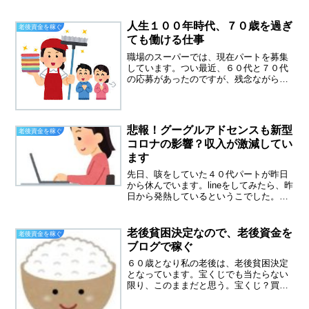
が空っぽになれば買い物に来てください
ますが。私の年末年始の散財は、息子と
焼肉を食べに行ったくらいで、あとは質
人生１００年時代、７０歳を過ぎ
老後資金を稼ぐ
素にあるものでご飯を済...
ても働ける仕事
職場のスーパーでは、現在パートを募集
しています。つい最近、６０代と７０代
の応募があったのですが、残念ながら不
採用となりました。現場では、即戦力を
求められており、６０代７０代は経験が
ないと採用されないようです。未経験の
場合、許されるのは５０代...
悲報！グーグルアドセンスも新型
老後資金を稼ぐ
コロナの影響？収入が激減してい
ます
先日、咳をしていた４０代パートが昨日
から休んでいます。lineをしてみたら、昨
日から発熱しているというこでした。診
療所に電話をしたらやはり３日以上熱が
続いたらもう一度連絡をと言われ、自宅
待機をすすめられたそうです。新型コロ
老後貧困決定なので、老後資金を
老後資金を稼ぐ
ナでないといいので...
ブログで稼ぐ
６０歳となり私の老後は、老後貧困決定
となっています。宝くじでも当たらない
限り、このままだと思う。宝くじ？買っ
てないから当たることもありません
が・・・６５歳から受け取る年金はすず