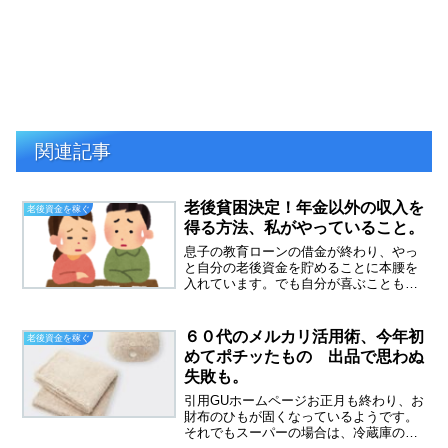
関連記事
老後貧困決定！年金以外の収入を
老後資金を稼ぐ
得る方法、私がやっていること。
息子の教育ローンの借金が終わり、やっ
と自分の老後資金を貯めることに本腰を
入れています。でも自分が喜ぶこともや
っていきたい、節約ばかりはつまらない
です。シニアでも稼ぐ力を身につける年
金だけではやっていけない、そんな記事
６０代のメルカリ活用術、今年初
老後資金を稼ぐ
をよくみかけます。もちろ...
めてポチッたもの 出品で思わぬ
失敗も。
引用GUホームページお正月も終わり、お
財布のひもが固くなっているようです。
それでもスーパーの場合は、冷蔵庫の中