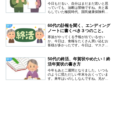
今日もだるい、自分はまだまだ若いと思
っていても、油断は禁物ですね。夫と暮
らしていた極貧時代、国民健康保険料の
支払いが滞り、保険証を持たない時期が
ありました。 その頃から病院には
ほとんどかかってません(歯医者は行った
60代の訃報を聞く、エンディング
終活
けど。)別居をスタート...
ノートに書くべき３つのこと。
寒波がやってくる予報が出ているせい
か、今日は、食糧をたくさん買い込むお
客様が多かったです。今日は、マスクの
下に鼻水がタラッ～と出ていて、鼻をか
みながら仕事をしました。頭も痛い、で
も熱はないので、どうやら風邪をひいた
50代の終活、年賀状やめたい！終
終活
ようです。６０代の訃報を聞...
活年賀状の書き方
今年もあと二週間となりました。いつも
のように慌ただしい年末をおくっていま
す。来年はいのししなんですね。兄が年
男です。私は、再来年、ねずみ年です。
いよいよ還暦が迫ってきました。読者の
皆様は、年賀状をまだ続けてますか？５
０代の終活、できることか...