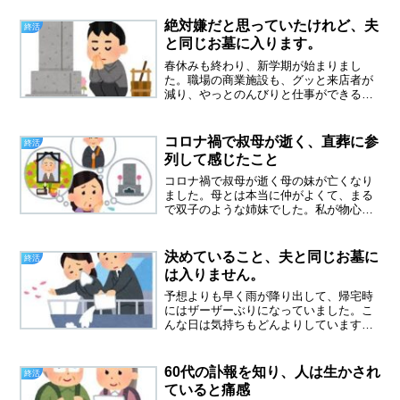
絶対嫌だと思っていたけれど、夫
終活
と同じお墓に入ります。
春休みも終わり、新学期が始まりまし
た。職場の商業施設も、グッと来店者が
減り、やっとのんびりと仕事ができるよ
うになりました。市営墓地の請求書が届
く先日、市営墓地の使用料の請求書が届
きました。年間７７００円、市営なの
コロナ禍で叔母が逝く、直葬に参
終活
で、この安さですむのはありが...
列して感じたこと
コロナ禍で叔母が逝く母の妹が亡くなり
ました。母とは本当に仲がよくて、まる
で双子のような姉妹でした。私が物心つ
いた頃から、母と叔母はいつも一緒にで
かけていて姉妹というより親友のような
間柄だったかも。ところが、８０歳で逝
決めていること、夫と同じお墓に
終活
った叔母はとても寂しい晩...
は入りません。
予想よりも早く雨が降り出して、帰宅時
にはザーザーぶりになっていました。こ
んな日は気持ちもどんよりしています。
昨日、石原慎太郎さんの散骨のニュース
を見ました。意外でした、さぞかし大き
なお墓をお持ちなんだろうと思っていた
60代の訃報を知り、人は生かされ
終活
からです。海に散骨してほ...
ていると痛感