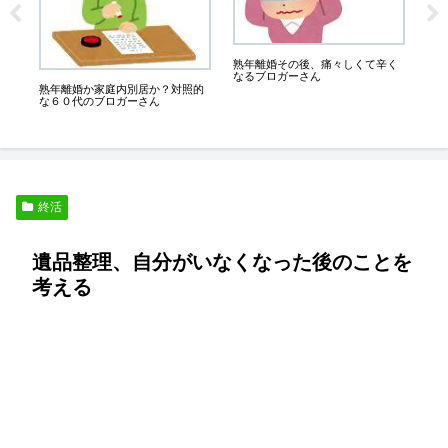
ん
こ
人
熟年離婚その後、痛々しくて辛く
なるブロガーさん
熟年離婚か家庭内別居か？対照的
な６０代のブロガーさん
終活
遺品整理、自分がいなくなった後のことを
考える