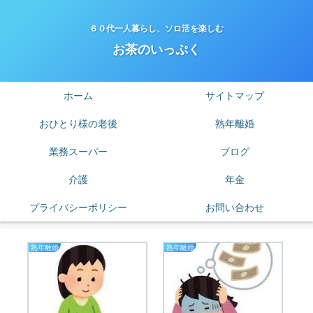
６０代一人暮らし、ソロ活を楽しむ
お茶のいっぷく
ホーム
サイトマップ
おひとり様の老後
熟年離婚
業務スーパー
ブログ
介護
年金
プライバシーポリシー
お問い合わせ
熟年離婚
熟年離婚
ブ