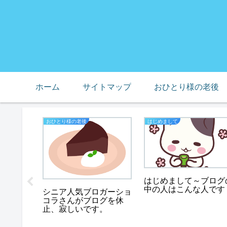
ホーム
サイトマップ
おひとり様の老後
おひとり様の老後
はじめまして
１７年、
はじめまして～ブログ
天野佳代
中の人はこんな人です
シニア人気ブロガーショ
コラさんがブログを休
止、寂しいです。