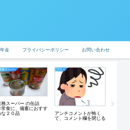
年金
プライバシーポリシー
お問い合わせ
業務スーパー
ブログ
業務スーパ
業務ス
業務スーパー の缶詰
サラダ
非常食に、備蓄におすす
ます、
アンチコメントが怖く
めな２０品
て、コメント欄を閉じる