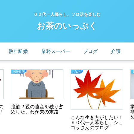
６０代一人暮らし、ソロ活を楽しむ
お茶のいっぷく
熟年離婚
業務スーパー
ブログ
介護
老後貧困
ブログ
の
強欲？親の遺産を独り占
！
めした、わが夫の末路
こんな生き方がしたい！
６０代一人暮らし、ショ
コラさんのブログ