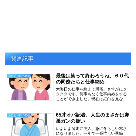
関連記事
最後は笑って終わろうね、６０代
おひとり様の老後
の同僚たちと仕事納め
大晦日の仕事を終えて帰宅、さすがにク
タクタです。何事もなく仕事納めをする
ことができました。現在は紅白を見なが
ら、ブログを書いています。一人で過ご
す大晦日です。今日は６０代のぼっち仲
間も全員出勤。朝から品出しをして、サ
65才オバ記者、人生のまさかは卵
おひとり様の老後
ービスカウンターの仕事、...
巣ガンの疑い
いよいよ師走に突入、急に冬らしい寒さ
になりました。一年で一番忙しい季節