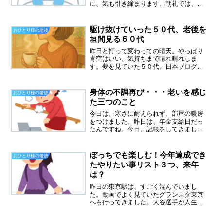
に、気も引き締まります。朝礼では、体
調管理をしっかりするようにという言葉
がありました。一人暮らしなので、やは
り病気は怖いです。母子家庭時代に高熱
駆け抜けていった５０代、老後を
おひとり様の老後
を出した時、ポカリ、熱さま...
垣間見る６０代
昨日と打って変わっての晴天。やっぱり
青空はいい、気持ちまで晴れ晴れしま
す。夢を見ていた５０代。日本ブログ村
の50代の生き方のカテゴリをよく読んで
います。５０代の方のブログを見てい
て、夢を語っている方が多いことに気が
身体の不調再び・・・老いを感じ
おひとり様の老後
付きました。私も５０代の頃...
た三つのこと
今日は、寒さに耐えられず、部屋の暖房
をつけました。昨日は、年金支給日だっ
たんですね。今日、記帳をしてきまし
た、少ないですがちゃんと振り込まれて
いました。あちこちで、身体の不調今日
は、忙しかったせいかレジをしていて、
ぼっちでも楽しむ！今年達成でき
おひとり様の老後
昨年骨折した右腕が痛み始め...
たやりたい事リスト３つ、来年
は？
昨日の東京駅は、すごく混んでいまし
た。動画でよく見ていたグランスタ東京
へも行ってきました。大谷選手が人生で
一番美味しいと絶賛した高級ポテトチッ
プスを買ってきました。なかなかもった