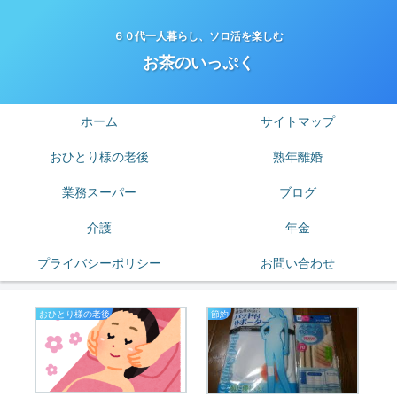
６０代一人暮らし、ソロ活を楽しむ
お茶のいっぷく
ホーム
サイトマップ
おひとり様の老後
熟年離婚
業務スーパー
ブログ
介護
年金
プライバシーポリシー
お問い合わせ
おひとり様の老後
節約
老