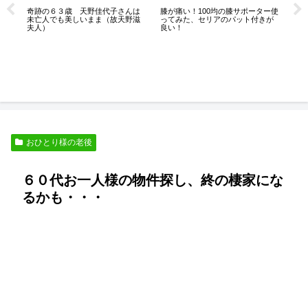
奇跡の６３歳 天野佳代子さんは
強
膝が痛い！100均の膝サポーター使
未亡人でも美しいまま（故天野滋
わ
ってみた、セリアのパット付きが
夫人）
良い！
人
おひとり様の老後
６０代お一人様の物件探し、終の棲家にな
るかも・・・