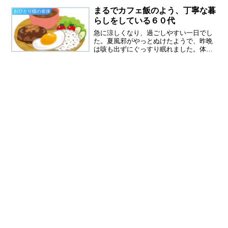
いなくて食べれません。楽天でも売って
まるでカフェ飯のよう、丁寧な暮
おひとり様の老後
いましたが、倍の値段！東京...
らしをしている６０代
急に涼しくなり、過ごしやすい一日でし
た。夏風邪がやっとぬけたようで、昨晩
は咳も出ずにぐっすり眠れました。体調
を崩すと、何よりも健康でいることのあ
りがたさがわかりました。そして、もう
すぐ６３歳の私、無理は禁物だって思い
ました。ボッーとベッドに...