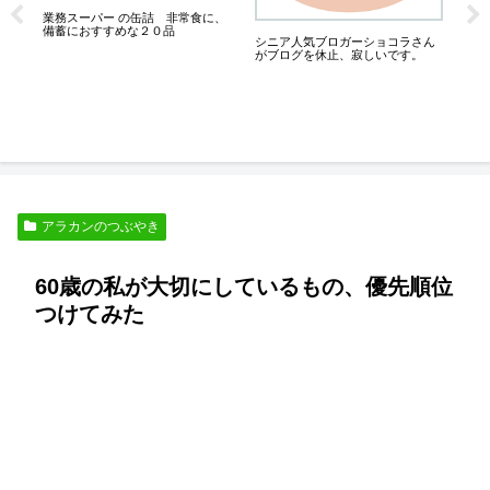
業務スーパー の缶詰 非常食に、
備蓄におすすめな２０品
シニア人気ブロガーショコラさん
がブログを休止、寂しいです。
一
シ
ん
アラカンのつぶやき
60歳の私が大切にしているもの、優先順位
つけてみた