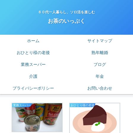
６０代一人暮らし、ソロ活を楽しむ
お茶のいっぷく
ホーム
サイトマップ
おひとり様の老後
熟年離婚
業務スーパー
ブログ
介護
年金
プライバシーポリシー
お問い合わせ
業務スーパー
おひとり様の老後
私