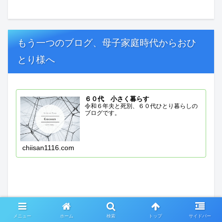
もう一つのブログ、母子家庭時代からおひ
とり様へ
６０代 小さく暮らす
令和６年夫と死別、６０代ひとり暮らしの
ブログです。
chiisan1116.com
メニュー
ホーム
検索
トップ
サイドバー