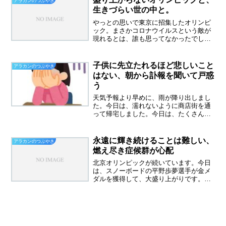
アラカンのつぶやき
っていません。来週はまた...
生きづらい世の中と。
やっとの思いで東京に招集したオリンピ
ック。まさかコロナウイルスという敵が
現れるとは、誰も思ってなかったでしょ
う。一番可哀想なのは、５年間頑張って
きた選手たちだと思います。昨年やって
いたら、もっと良い成績を残せたかもし
子供に先立たれるほど悲しいこと
アラカンのつぶやき
れない、そんな選手もいる...
はない、朝から訃報を聞いて戸惑
う
天気予報より早めに、雨が降り出しまし
た。今日は、濡れないように商店街を通
って帰宅しました。今日は、たくさんミ
スをしました。こんな日に限って、私の
苦手なラッピングの依頼が次から次へと
きました。果物の包装も、ビールの包装
永遠に輝き続けることは難しい、
アラカンのつぶやき
もうまくできなかった。ビ...
燃え尽き症候群が心配
北京オリンピックが続いています。今日
は、スノーボードの平野歩夢選手が金メ
ダルを獲得して、大盛り上がりです。金
メダルをとるのが、小さいころからの夢
だったという平野選手、努力は報われま
した。永遠に輝き続けることは難しい羽
生結弦選手は、過去二回金...