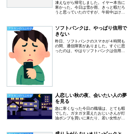
凍えながら帰宅しました。イヤー本当に
寒かった。今日は雪か雨、きっと暇だろ
うと思っていたのですが、午前中はけっ
こう忙しくて、午後、羽生結弦選手のス
ケートが始まる２時くらいから、お店は
ガラガラになりました。仕事中に、どう
ソフトバンクは、やっぱり信用で
アラカンのつぶやき
したかな～と気になってい...
きない
昨日、ソフトバンクのスマホが４時間も
の間、通信障害がありました。すぐに思
ったのは、やはりソフトバンクは信用で
きないということです。ソフトバンクで
人生狂わされたっていう内容の記事を読
んでから、あんまり良いイメージはあり
ませんでした。（この記事...
人恋しい秋の夜、会いたい人の夢
アラカンのつぶやき
を見る
急に寒くなった今日の職場は、とても暇
でした。ガタガタ震えたおじいさんが灯
油ポンプを買いに来たり、若い女性が携
帯カイロを探していたりと、みなさん急
激な寒さに戸惑っているようでした。残
念ながら二つとも、まだ入荷の予定はた
盛り上がらないオリンピックと、