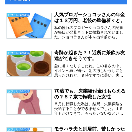
人気ブロガーショコラさんの年金
おひとり様の老後
は１３万円、老後の準備着々と。
私の憧れのブロガーショコラさんの記事
が毎日が発見ネットに掲載されていまし
た。ショコラさんが本を出す前から、フ
ァンだってのですが、今や大人気で、い
ろいろな雑誌やテレビに続々と掲載され
ています。今回の記事では年金が満額受
奇跡が起きた？！近所に茶飲み友
おひとり様の老後
給できる６５歳になった今...
達ができそうです。
急に暑くなりましたね。この暑さの中、
イオンへ買い物へ、朝の涼しいうちにと
思ったけれど、９時ですでに暑い。失敗
しました。奇跡が起こる骨折した時も、
夫が亡くなった時も力になってくれたの
は、教会の仲間でした。でも、近所には
70歳でも、失業給付金はもらえる
おひとり様の老後
いないんです。礼拝の後に...
の？６７歳で転職した女性
５月に転職した私は、結局、失業保険を
受給することができませんでした。１５
年もかけてきて、もったいないなという
気持ちが、正直ありました。確か、ここ
何年か上がっていて、月７００円くらい
だったような。現在の職場でも、もちろ
モラハラ夫と別居前、苦しかった
おひとり様の老後