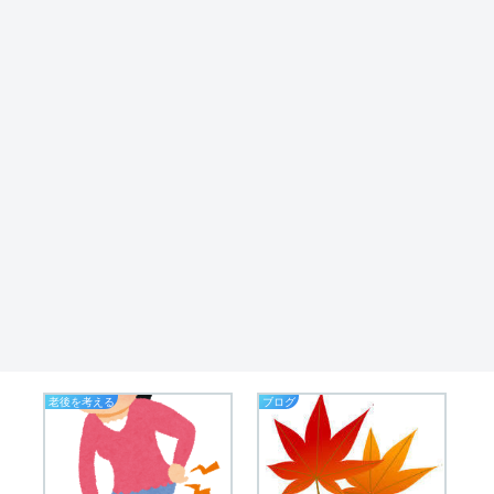
老後を考える
ブログ
熟