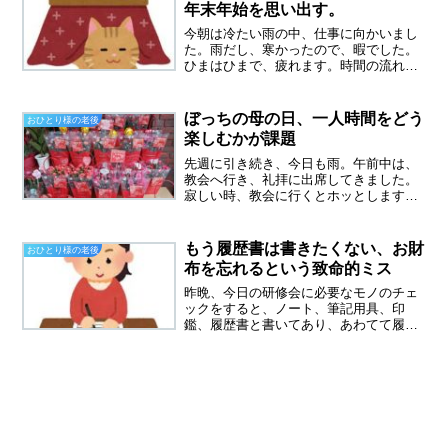
ん雇用保険には加入してい...
年末年始を思い出す。
今朝は冷たい雨の中、仕事に向かいまし
た。雨だし、寒かったので、暇でした。
ひまはひまで、疲れます。時間の流れが
遅く感じるからです。モラハラ夫から逃
げて、もうすぐ丸８年、やっと平和な年
末を迎えています。毎年１２月になる
ぼっちの母の日、一人時間をどう
おひとり様の老後
と、苦しかった年末を思い出...
楽しむかが課題
先週に引き続き、今日も雨。午前中は、
教会へ行き、礼拝に出席してきました。
寂しい時、教会に行くとホッとします。
今日もたくさん祈ってきました。ぼっち
の母の日教会へ行く途中にお花屋さんが
二軒あって、このようにカーネーション
もう履歴書は書きたくない、お財
おひとり様の老後
が山盛りで売っていました...
布を忘れるという致命的ミス
昨晩、今日の研修会に必要なモノのチェ
ックをすると、ノート、筆記用具、印
鑑、履歴書と書いてあり、あわてて履歴
書を書きました。履歴書を書くのは、か
れこれ８カ月ぶり、転職してやっと仕事
を覚え、また転職するかもなんて考えて
いなかったのに。学歴、職歴...