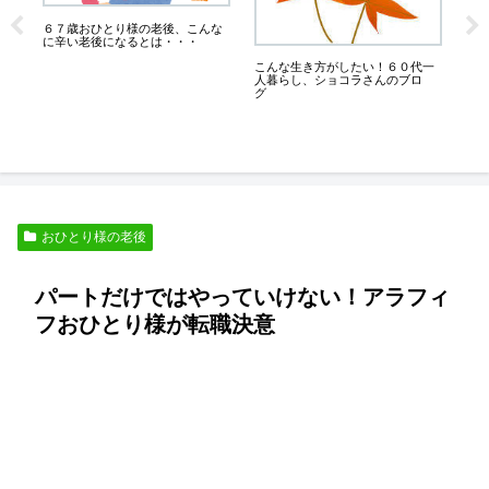
６７歳おひとり様の老後、こんな
に辛い老後になるとは・・・
こんな生き方がしたい！６０代一
人暮らし、ショコラさんのブロ
熟
グ
な
的
おひとり様の老後
パートだけではやっていけない！アラフィ
フおひとり様が転職決意