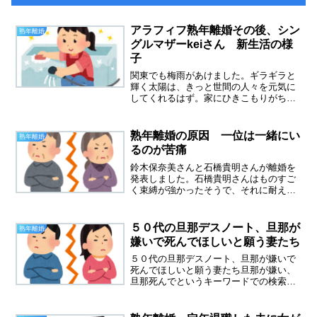
アラフィフ熟年離婚その後、シン
熟年離婚
グルマザーkeiさん 新生活の様
子
関東でも梅雨があけました。ギラギラと
輝く太陽は、きっと世間の人々を元気に
してくれるはず。家にひきこもりがちの
息子には太陽の光を浴びてくるように
と、朝の散歩をすすめました。バイトは
夜なので、大陽の光を浴びることがない
熟年離婚の原因 一位は一緒にい
熟年離婚
のです。昨日、大学に行く意...
るのが苦痛
鈴木保奈美さんと石橋貴明さんが離婚を
発表しました。石橋貴明さんはものすご
く束縛が強かったそうで、それに耐えら
れなくなった保奈美さん。自由になりた
かったんだろうなと思いました。熟年離
婚の原因、 一位は一緒にいるのが苦痛
５０代の旦那デスノート、旦那が
熟年離婚
熟年離婚に関する某サイト...
嫌いで死んでほしいと願う妻たち
５０代の旦那デスノート、旦那が嫌いで
死んでほしいと願う妻たち旦那が嫌い、
旦那死んでというキーワードでの検索数
は年間１００万回だそうです。驚きまし
た。子どもが自立して、夫婦二人だけに
なった場合など、旦那さんの嫌な所ばか