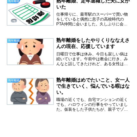
熟年離婚、定年退職した夫に女が
熟年離婚
り目に付いてしまうのでし...
いた
仕事帰りに、最寄駅のスーパーで買い物
をしていると偶然に息子の高校時代の
PTA仲間に会いました。久しぶりに会っ
たKさんは、とても疲れているように見
えました。元気～？から始まり、いろい
ろな話をしました。Kさん、私の息子の
熟年離婚をしたやりくりななえさ
熟年離婚
事をずっと心配していてく...
んの現在、応援しています
日曜日で仕事は休み、今日も寂しい病は
続いています。午前中は教会に行き、み
んなと話してきたけれど、ある女性は一
人暮らし歴４０年の大ベテラン、地震も
全然怖くなかったそうです。たくまし
い！最近は他の方のブログを拝見する元
熟年離婚はめでたいこと、女一人
熟年離婚
気もなかったのですが、今日...
で生きていく、悩んでいる暇はな
い。
職場の近くでも、自宅マンションの近く
でも、ハロウィンの行事をやっていまし
た。仮装をした子供たちが、親子でゾロ
ゾロ歩いていました。この光景を見るの
も、三年ぶりかもしれないです。みんな
楽しそうでした。地元に子供がこんなに
いたんだと、驚くほど。コ...