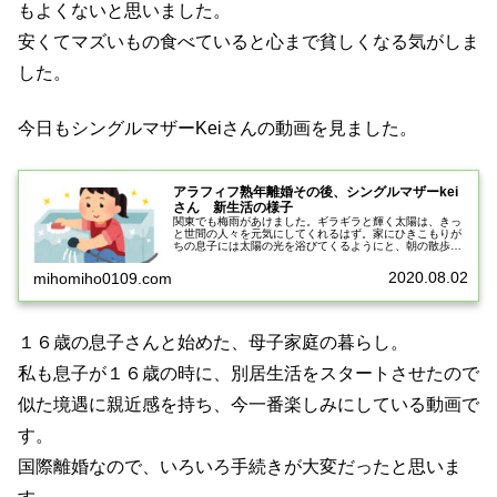
もよくないと思いました。
安くてマズいもの食べていると心まで貧しくなる気がしま
した。
今日もシングルマザーKeiさんの動画を見ました。
アラフィフ熟年離婚その後、シングルマザーkei
さん 新生活の様子
関東でも梅雨があけました。ギラギラと輝く太陽は、きっ
と世間の人々を元気にしてくれるはず。家にひきこもりが
ちの息子には太陽の光を浴びてくるようにと、朝の散歩を
すすめました。バイトは夜なので、大陽の光を浴びること
がないのです。昨日、大学に行く意...
2020.08.02
mihomiho0109.com
１６歳の息子さんと始めた、母子家庭の暮らし。
私も息子が１６歳の時に、別居生活をスタートさせたので
似た境遇に親近感を持ち、今一番楽しみにしている動画で
す。
国際離婚なので、いろいろ手続きが大変だったと思いま