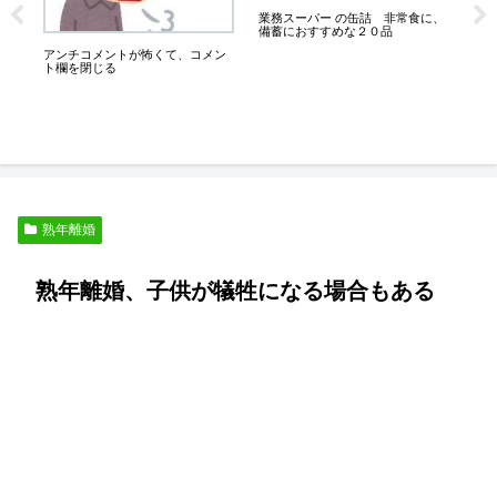
強
業務スーパー の缶詰 非常食に、
わ
備蓄におすすめな２０品
アンチコメントが怖くて、コメン
一
ト欄を閉じる
熟年離婚
熟年離婚、子供が犠牲になる場合もある