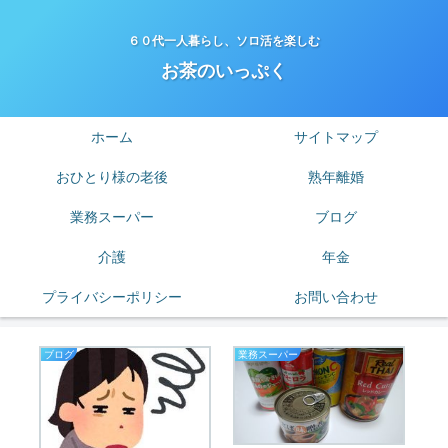
６０代一人暮らし、ソロ活を楽しむ
お茶のいっぷく
ホーム
サイトマップ
おひとり様の老後
熟年離婚
業務スーパー
ブログ
介護
年金
プライバシーポリシー
お問い合わせ
ブログ
業務スーパー
老