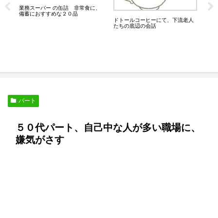
は
業務スーパー の缶詰 非常食に、
備蓄におすすめな２０品
ドトールコーヒーにて、下流老人
たちの底辺の会話
熟
な
パート
５０代パート、自己中な人が多い職場に、
嫌気がさす