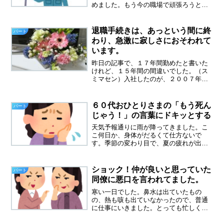
めました。もう今の職場で頑張ろうと決
めたのに。つい、求人情報を見てしまい
ます。また単純ミスを繰り返す少しづつ
仕事を覚え、普通に仕事をしているの
退職手続きは、あっという間に終
パート
に、それでも、昨日は単純ミ...
わり、急激に寂しさにおそわれて
います。
昨日の記事で、１７年間勤めたと書いた
けれど、１５年間の間違いでした。（ス
ミマセン）入社したのが、２００７年だ
ったので、勘違いしました。息子が８
歳、娘が１５歳の時に入社したのです
が、家ではモラハラやDVにたえ、骨折し
６０代おひとりさまの「もう死ん
パート
た小指を引きづりながら仕事...
じゃう！」の言葉にドキッとする
天気予報通りに雨が降ってきました。こ
こ何日か、身体がだるくて仕方ないで
す。季節の変わり目で、夏の疲れが出て
きたのかもしれません。今日、職場で仕
事をしていると、遅番の同僚が青い顔を
して話かけてきました。６０代おひとり
ショック！仲が良いと思っていた
パート
さまの「もう死んじゃう！ど...
同僚に悪口を言われてました。
寒い一日でした。鼻水は出ていたもの
の、熱も咳も出ていなかったので、普通
に仕事にいきました。とっても忙しく
て、あっという間に時間は過ぎたけど。