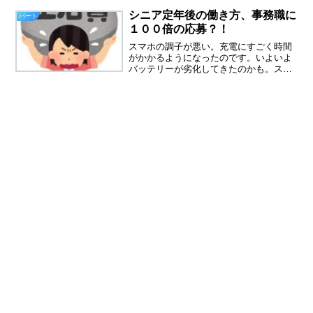
ショック！仲が良いと思っていた同僚に
悪口を言われていた。人の悩みで一番多
シニア定年後の働き方、事務職に
パート
いのは、人間関係の悩みだそう...
１００倍の応募？！
スマホの調子が悪い。充電にすごく時間
がかかるようになったのです。いよいよ
バッテリーが劣化してきたのかも。スマ
ホのバッテリーって、なんでもたないの
でしょうか。２，３年たつと劣化して、
機種を買い替えなくてはなりません。私
だけ？読者の皆様はどれく...