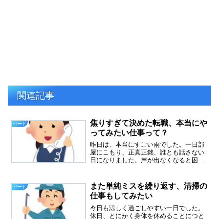
関連記事
焦りすぎて決めた転職、本当にや
パート
ってみたい仕事って？
昨日は、本当にすごい雨でした。一日部
屋にこもり、正真正銘、誰とも話さない
日になりました。声が出なくなると困る
と思って、独り言いったり、歌ったりし
てました。全員一人暮らしのワンルーム
マンションは、火災報知器が鳴り響いた
また単純ミスを繰り返す、清掃の
パート
ものの、静かな一日でした...
仕事もしてみたい
今日も涼しく過ごしやすい一日でした。
休日、とにかく身体を休めることにつと