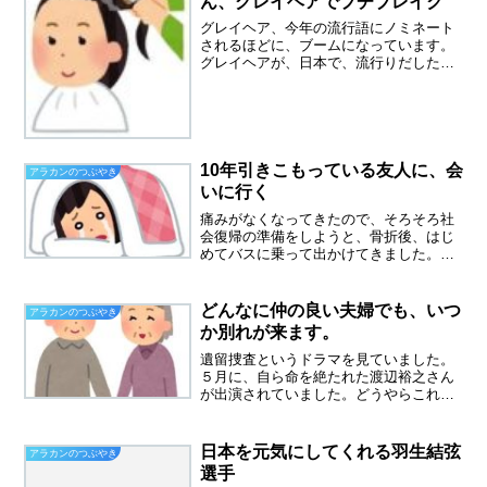
ん、グレイヘアでプチブレイク
グレイヘア、今年の流行語にノミネート
されるほどに、ブームになっています。
グレイヘアが、日本で、流行りだしたの
はこの本からだそうです。パリマダム グ
レイヘア スタイルposted with カエレバ
主婦の友社 主婦の友社 2016-09-16...
10年引きこもっている友人に、会
アラカンのつぶやき
いに行く
痛みがなくなってきたので、そろそろ社
会復帰の準備をしようと、骨折後、はじ
めてバスに乗って出かけてきました。や
はり片手で動くのは、バランスがとれな
くて怖いし、久しぶりに人混みの中に行
ったので、ひどく疲れました。これがフ
どんなに仲の良い夫婦でも、いつ
アラカンのつぶやき
レイルと言われるモノかも...
か別れが来ます。
遺留捜査というドラマを見ていました。
５月に、自ら命を絶たれた渡辺裕之さん
が出演されていました。どうやらこれが
遺作だったようです。とても痩せておら
れました。この撮影時から、いろいろと
悩んでおられたのか。原日出子さんと渡
日本を元気にしてくれる羽生結弦
アラカンのつぶやき
辺裕之さんは、芸能界では...
選手