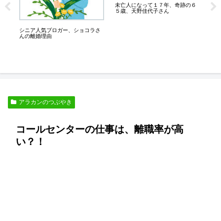
未亡人になって１７年、奇跡の６
は
５歳、天野佳代子さん
こ
一
シニア人気ブロガー、ショコラさ
んの離婚理由
アラカンのつぶやき
コールセンターの仕事は、離職率が高
い？！