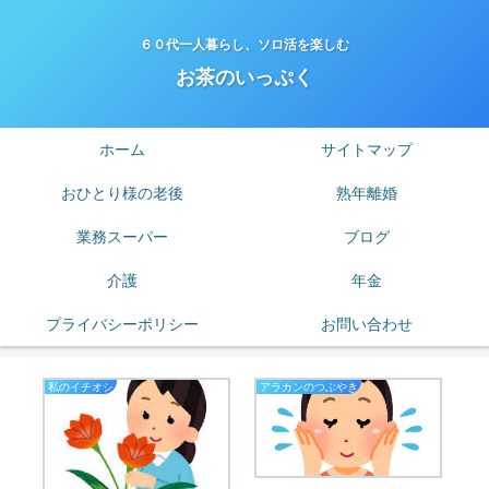
６０代一人暮らし、ソロ活を楽しむ
お茶のいっぷく
ホーム
サイトマップ
おひとり様の老後
熟年離婚
業務スーパー
ブログ
介護
年金
プライバシーポリシー
お問い合わせ
私のイチオシ
アラカンのつぶやき
は