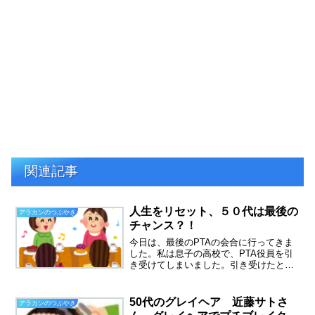
関連記事
人生をリセット、５０代は最後の
アラカンのつぶやき
チャンス？！
今日は、最後のPTAの会合に行ってきま
した。私は息子の高校で、PTA役員を引
き受けてしまいました。引き受けたとい
うより、あみだくじであたってしまった
のです。PTA役員を決める保護者会は、
入学式の直後にありました。役員決めが
50代のグレイヘア 近藤サトさ
アラカンのつぶやき
あることを知ってい...