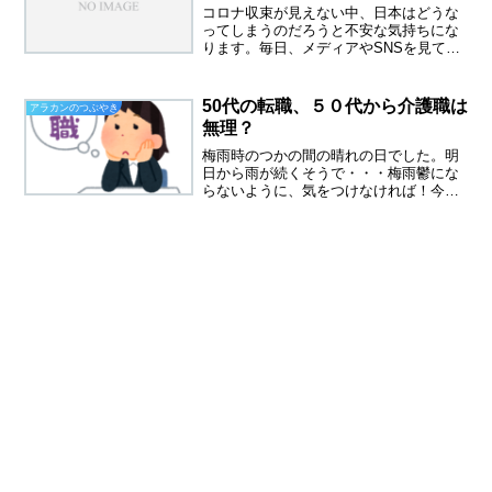
コロナ収束が見えない中、日本はどうな
ってしまうのだろうと不安な気持ちにな
ります。毎日、メディアやSNSを見てい
ると、なんだか自己中の人が多い気がし
ます。今が楽しければいい自分のことし
か考えないなど、他人を思いやる気持ち
50代の転職、５０代から介護職は
アラカンのつぶやき
が欠落してきたと思うの...
無理？
梅雨時のつかの間の晴れの日でした。明
日から雨が続くそうで・・・梅雨鬱にな
らないように、気をつけなければ！今日
は、副業をしつつ家でゆったりと過ごし
ました。最近、またまた仕事がつらいで
す。人間関係はうまくいっているので、
精神的なものではなく、身...