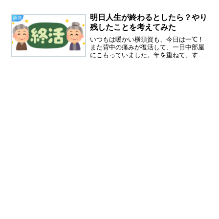
く先日、市営墓地の使用料の請求書が届
きました。年間７７００円、市営なの
明日人生が終わるとしたら？やり
終活
で、この安さですむのはありが...
残したことを考えてみた
いつもは暖かい横須賀も、今日は一℃！
また背中の痛みが復活して、一日中部屋
にこもっていました。年を重ねて、すっ
かり寒さに弱くなったなと思います。体
の一部に痛みがある時って、ろくなこと
を考えません。ネガティブな感情がムク
ムク。私は何歳まで生きる...