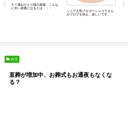
６７歳おひとり様の老後、こんな
消
に辛い老後になるとは・・・
円
シニア人気ブロガーショコラさん
がブログを休止、寂しいです。
さ
終活
直葬が増加中、お葬式もお通夜もなくな
る？