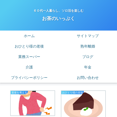
６０代一人暮らし、ソロ活を楽しむ
お茶のいっぷく
ホーム
サイトマップ
おひとり様の老後
熟年離婚
業務スーパー
ブログ
介護
年金
プライバシーポリシー
お問い合わせ
老後を考える
おひとり様の老後
老