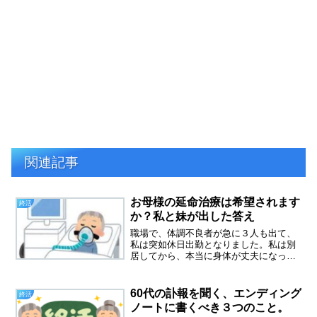
関連記事
お母様の延命治療は希望されます
終活
か？私と妹が出した答え
職場で、体調不良者が急に３人も出て、
私は突如休日出勤となりました。私は別
居してから、本当に身体が丈夫になった
と思う。好きなものを食べ、好きな時に
寝る、そんな生活をおくっているのでス
トレスがたまらなくなってきたからかも
60代の訃報を聞く、エンディング
終活
しれません。先日の母の特...
ノートに書くべき３つのこと。