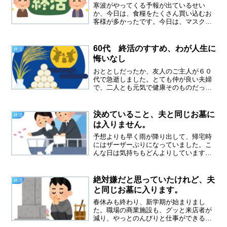
寒波がやってくる予報が出ているせい
か、今日は、食糧をたくさん買い込むお
客様が多かったです。今日は、マスクの
下に鼻水がタラッ～と出ていて、鼻をか
みながら仕事をしました。頭も痛い、で
も熱はないので、どうやら風邪をひいた
60代 終活のすすめ、わが人生に
終活
ようです。６０代の訃報を聞...
悔いなし
おととしだったか、友人のご主人が６０
代で急逝しました。とても仲が良い夫婦
で、二人とも元気で健康そのものだった
のです。死因は、庭の木の手入れをして
いて、木の上から落ちて首の骨をおって
しまったのです。救急搬送されて、意識
決めていること、夫と同じお墓に
終活
がないまま翌日にはあの世...
は入りません。
予想よりも早く雨が降り出して、帰宅時
にはザーザーぶりになっていました。こ
んな日は気持ちもどんよりしています。
昨日、石原慎太郎さんの散骨のニュース
を見ました。意外でした、さぞかし大き
なお墓をお持ちなんだろうと思っていた
絶対嫌だと思っていたけれど、夫
終活
からです。海に散骨してほ...
と同じお墓に入ります。
春休みも終わり、新学期が始まりまし
た。職場の商業施設も、グッと来店者が
減り、やっとのんびりと仕事ができるよ
うになりました。市営墓地の請求書が届