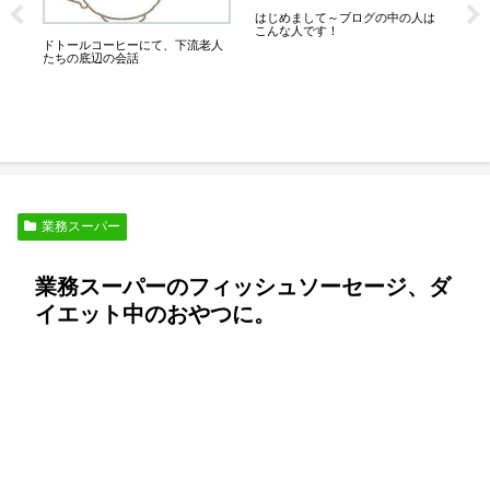
は
はじめまして～ブログの中の人は
業
滋
こんな人です！
いも
ドトールコーヒーにて、下流老人
たちの底辺の会話
業務スーパー
業務スーパーのフィッシュソーセージ、ダ
イエット中のおやつに。