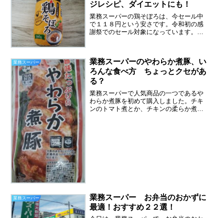
ジレシピ、ダイエットにも！
業務スーパーの鶏そぼろは、今セール中
で１１８円という安さです。令和初の感
謝祭でのセール対象になっています。安
いうちにということでまたまた買ってき
ました。この業務スーパーの鶏そぼろ
は、お弁当にぴったりなのです。濃い目
業務スーパーのやわらか煮豚、い
の味付けで、冷めても美味し...
業務スーパー
ろんな食べ方 ちょっとクセがあ
る？
業務スーパーで人気商品の一つであるや
わらか煮豚を初めて購入しました。チキ
ンのトマト煮とか、チキンの柔らか煮と
同じシリーズでしょうか。似たような縦
長のパッケージです。業務スーパーのや
わらか煮豚は、６００ｇで４６０円（税
抜き）です。そんなに割安...
業務スーパー お弁当のおかずに
業務スーパー
最適！おすすめ２２選！