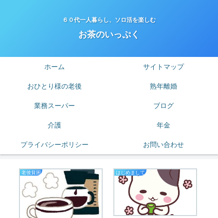
６０代一人暮らし、ソロ活を楽しむ
お茶のいっぷく
ホーム
サイトマップ
おひとり様の老後
熟年離婚
業務スーパー
ブログ
介護
年金
プライバシーポリシー
お問い合わせ
老後貧困
はじめまして
業