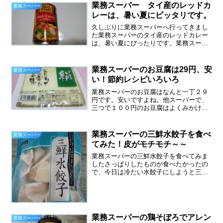
業務スーパー タイ産のレッドカ
業務スーパー
レーは、暑い夏にピッタリです。
久しぶりに業務スーパーへ行ってきまし
た業務スーパーのタイ産のレッドカレー
は、暑い夏にぴったりです。業務スーパ
ーのタイ産のカレー缶詰は、グリーンカ
レーとレッドカレーがありますが、今回
はレッドカレー。急に暑くなり、辛いカ
業務スーパーのお豆腐は29円、安
業務スーパー
レーが食べたくなりました...
い！節約レシピいろいろ
業務スーパーのお豆腐はなんと一丁２９
円です。安いですよね。他スーパーで、
三つで１００円のお豆腐はよくみかけま
すが、３００ｇで２９円という安さは他
にはないと思います。木綿豆腐も絹豆腐
も、２９円です。夕方に行くと売り切れ
業務スーパーの三鮮水餃子を食べ
業務スーパー
ていることもあるので人気...
てみた！皮がモチモチ～～
業務スーパーの三鮮水餃子を食べてみま
したさっぱりしたものが食べたかったの
で、今日は冷たい水餃子にしようと三鮮
水餃子を買ってきました。★もちもちの
皮に、厳選した三鮮（豚肉、野菜、え
び）の旨みをたっぷり詰め込んだ水餃子
です。鍋の具材やスープ餃子...
業務スーパーの鶏そぼろでアレン
業務スーパー