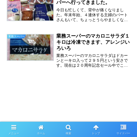
パーへ行ってきました。
今日も忙しくて、背中が痛くなりまし
た。年末年始、４連休する主婦のパート
さんもいて、ちょっとうらやましくなっ
たけど、私の場合、４連休あってもする
ことがない。何もやることがなく、行く
ところもないとすると、かえって孤独を
業務スーパーのマカロニサラダ１
業務スーパー
感じてしまうかもしれないの...
キロは冷凍できます、アレンジい
ろいろ
業務スーパーのマカロニサラダはドカー
ンと一キロ入って２９５円という安さで
す。現在は２０周年記念セール中でこの
マカロニサラダは２３８円とさらにお買
い得になっています。一キロの大容量な
ので、買うのを躊躇してましたが、安い
ので買ってみました。袋か...
メニュー
ホーム
検索
トップ
サイドバー