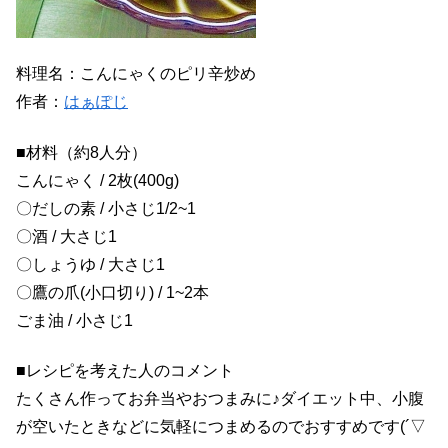
料理名：こんにゃくのピリ辛炒め
作者：
はぁぽじ
■材料（約8人分）
こんにゃく / 2枚(400g)
〇だしの素 / 小さじ1/2~1
〇酒 / 大さじ1
〇しょうゆ / 大さじ1
〇鷹の爪(小口切り) / 1~2本
ごま油 / 小さじ1
■レシピを考えた人のコメント
たくさん作ってお弁当やおつまみに♪ダイエット中、小腹
が空いたときなどに気軽につまめるのでおすすめです(´▽