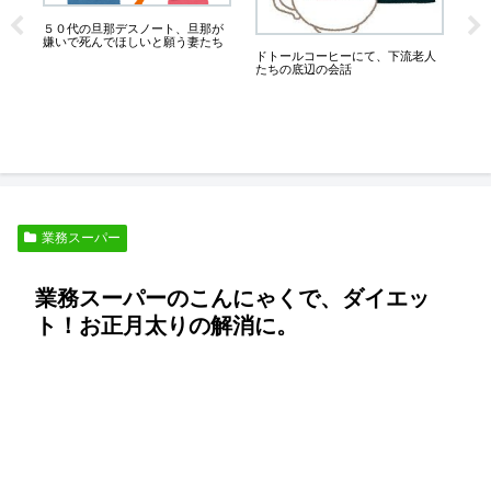
、
５０代の旦那デスノート、旦那が
業
嫌いで死んでほしいと願う妻たち
キ
ろ
ドトールコーヒーにて、下流老人
たちの底辺の会話
業務スーパー
業務スーパーのこんにゃくで、ダイエッ
ト！お正月太りの解消に。