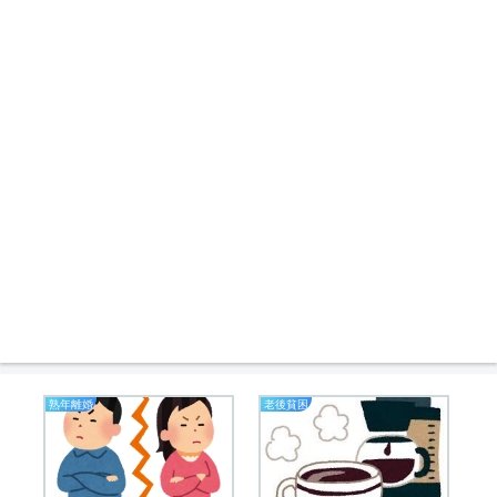
熟年離婚
老後貧困
業