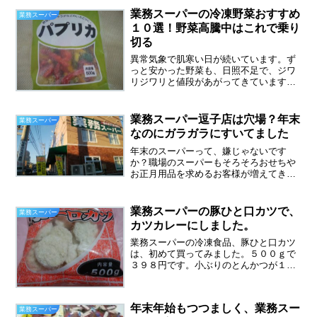
よく使う私に、あの大容量はとても助か
業務スーパーの冷凍野菜おすすめ
業務スーパー
ります。業務スーパーの韓...
１０選！野菜高騰中はこれで乗り
切る
異常気象で肌寒い日が続いています。ず
っと安かった野菜も、日照不足で、ジワ
リジワリと値段があがってきています。
そんな時に頼みの綱が冷凍野菜です。業
務スーパーの冷凍野菜おすすめ１０選、
野菜高騰中はこれで乗り切る★業務スー
業務スーパー逗子店は穴場？年末
業務スーパー
パーの冷凍野菜、カットほ...
なのにガラガラにすいてました
年末のスーパーって、嫌じゃないです
か？職場のスーパーもそろそろおせちや
お正月用品を求めるお客様が増えてきま
した。気忙しい空気。バタバタと流れる
時間。すごく苦手です。それだけでも疲
れてしまいます。業務スーパー逗子店は
業務スーパーの豚ひと口カツで、
業務スーパー
穴場？年末なのにガラガラに...
カツカレーにしました。
業務スーパーの冷凍食品、豚ひと口カツ
は、初めて買ってみました。５００ｇで
３９８円です。小ぶりのとんかつが１５
個くらい入っていました。豚ひと口カツ
は、確かに小ぶりですが、一口では食べ
れないと思います。（笑）大きさや形
年末年始もつつましく、業務スー
は、業務スーパーならではで...
業務スーパー