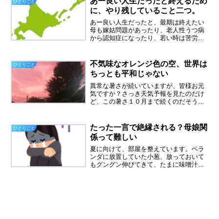
あー良い人生だったと終えるため
ひとりごと
るのではなく、いつ終わりが...
に、やり残していること二つ。
あー良い人生だったと、最期は終えたい
母も嫁姑問題があったり、老人性うつ病
から認知症になったり、若い時は苦労の
多い人生だったと思いますが、最期は私
たち子供に「ありがとう」と言い旅立ち
ました。終わり良ければ総て良しという
不気味なオレンジ色の空、世界は
ひとりごと
言葉がありますが、私も最...
ちっとも平和じゃない
異常な暑さが続いていますが、皆様お元
気ですか？さっき天気予報を見たのだけ
ど、この暑さ１０月まで続くのだそうで
す。暑さ寒さも彼岸までは、もう過去の
こと、お彼岸すぎても涼しくなることは
ないみたいです。昨年もそう、１０月中
たった一言で絶縁される？母娘関
ひとりごと
旬までは暑くて、短い秋が...
係って難しい
夏に向けて、部屋を整えています。ベラ
ンダに放置していた小葱、放っておいて
もグングン伸びてきて、たまに味噌汁に
入れています。そろそろG対策もしなけ
れば・・・６０代おひとり様、子供と絶
縁先日、見た動画で、６０代のおひとり
様が子供と絶縁して、６年...