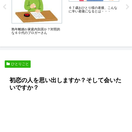
６７歳おひとり様の老後、こんな
業務
に辛い老後になるとは・・・
備
ン
熟年離婚か家庭内別居か？対照的
な６０代のブロガーさん
ひとりごと
初恋の人を思い出しますか？そして会いた
いですか？