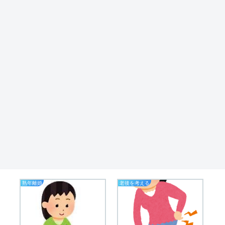
熟年離婚
老後を考える
業