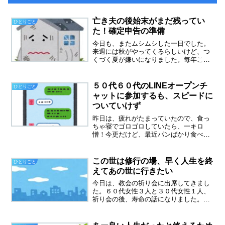
亡き夫の後始末がまだ残ってい
ひとりごと
た！確定申告の準備
今日も、またムシムシした一日でした。
来週には秋がやってくるらしいけど、つ
くづく夏が嫌いになりました。毎年こん
な感じなのでしょうか？亡き夫の後始末
夫が亡くなって、来月で、もう一年たち
ます。怒涛の一年だったなと思います。
５０代６０代のLINEオープンチ
ひとりごと
７月にやっと、売却できた...
ャットに参加するも、スピードに
ついていけず
昨日は、疲れがたまっていたので、食っ
ちゃ寝でゴロゴロしていたら、一キロ
憎！今更だけど、最近パンばかり食べて
いたせいもあります。パンは簡単に太っ
てしまうと感じました。５０代６０代オ
ープンチャットに参加する夜とか、フッ
この世は修行の場、早く人生を終
ひとりごと
と寂しくなって、誰かとつな...
えてあの世に行きたい
今日は、教会の祈り会に出席してきまし
た。６０代女性３人と３０代女性１人、
祈り会の後、寿命の話になりました。６
０代女性３人は、もういつ天国に召され
てもいいという考え、私もその一人で
す。だからといって死にたいと思ってい