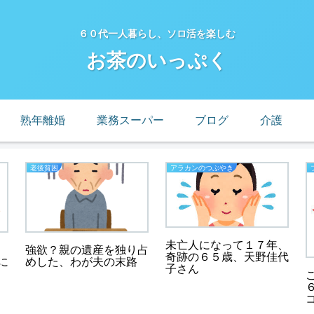
６０代一人暮らし、ソロ活を楽しむ
お茶のいっぷく
熟年離婚
業務スーパー
ブログ
介護
老後貧困
アラカンのつぶやき
未亡人になって１７年、
強欲？親の遺産を独り占
奇跡の６５歳、天野佳代
に
めした、わが夫の末路
子さん