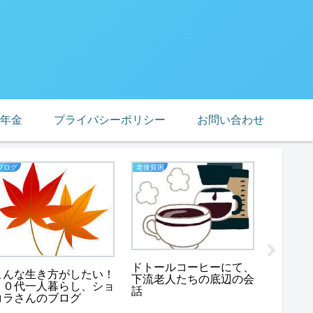
年金
プライバシーポリシー
お問い合わせ
ブログ
老後貧困
はじめまし
はじめ
中の人
ドトールコーヒーにて、
こんな生き方がしたい！
下流老人たちの底辺の会
６０代一人暮らし、ショ
話
コラさんのブログ