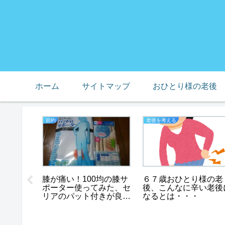
ホーム
サイトマップ
おひとり様の老後
節約
老後を考える
スノー
６７歳おひとり様の老
膝が痛い！100均の膝サ
で死んで
後、こんなに辛い老後
ポーター使ってみた、セ
たち
なるとは・・・
リアのパット付きが良
い！