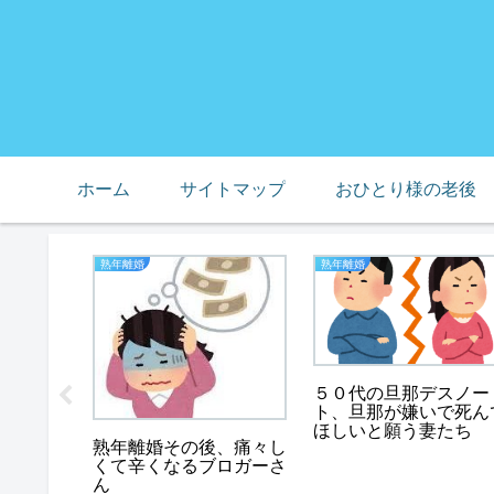
ホーム
サイトマップ
おひとり様の老後
熟年離婚
熟年離婚
５０代の旦那デスノー
の缶詰
ト、旦那が嫌いで死ん
におすす
ほしいと願う妻たち
熟年離婚その後、痛々し
くて辛くなるブロガーさ
ん