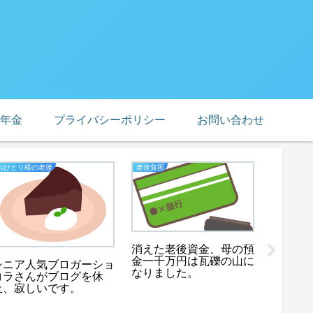
年金
プライバシーポリシー
お問い合わせ
おひとり様の老後
老後貧困
ブログ
消えた老後資金、母の預
金一千万円は瓦礫の山に
シニア人気ブロガーショ
なりました。
アンチ
コラさんがブログを休
て、コ
止、寂しいです。