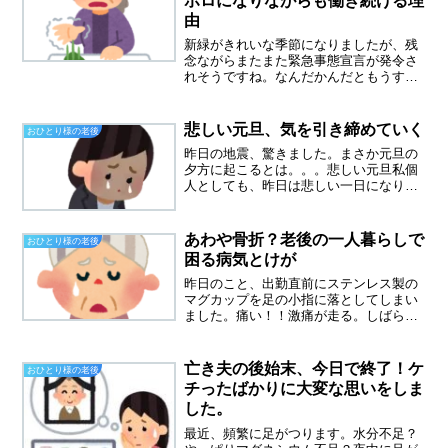
ボロになりながらも働き続ける理
由
新緑がきれいな季節になりましたが、残
念ながらまたまた緊急事態宣言が発令さ
れそうですね。なんだかんだともうすぐ
ゴールデンウイークです。私は今年もず
っと仕事です。最近、６７歳の同僚がお
休みをとっています。足がしびれて歩け
悲しい元旦、気を引き締めていく
おひとり様の老後
なくなり病院に行った所、...
昨日の地震、驚きました。まさか元旦の
夕方に起こるとは。。。悲しい元旦私個
人としても、昨日は悲しい一日になりま
した。娘宅に息子と行ったのですが、些
細なことで、娘と息子が仲たがいをして
しまったのです。で、早々に引き上げて
あわや骨折？老後の一人暮らしで
おひとり様の老後
きたのですが、後味の悪い...
困る病気とけが
昨日のこと、出勤直前にステンレス製の
マグカップを足の小指に落としてしまい
ました。痛い！！激痛が走る。しばらく
動けないほどの痛みでした。あわや骨
折？足の小指は、約１０年前に骨折した
ことがあります。別居中の夫から突き飛
亡き夫の後始末、今日で終了！ケ
おひとり様の老後
ばされて、転んだ時です。そ...
チったばかりに大変な思いをしま
した。
最近、頻繁に足がつります。水分不足？