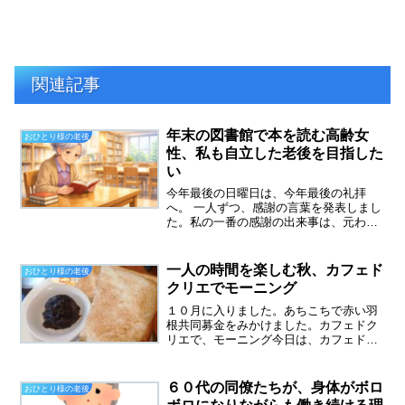
関連記事
年末の図書館で本を読む高齢女
おひとり様の老後
性、私も自立した老後を目指した
い
今年最後の日曜日は、今年最後の礼拝
へ。 一人ずつ、感謝の言葉を発表しまし
た。私の一番の感謝の出来事は、元わが
家が売れて、夫の後始末が終わったこ
と。年末の図書館礼拝の帰りに、本を５
冊借りてきました。定年女子がおもしろ
一人の時間を楽しむ秋、カフェド
おひとり様の老後
そうです。年末になると、な...
クリエでモーニング
１０月に入りました。あちこちで赤い羽
根共同募金をみかけました。カフェドク
リエで、モーニング今日は、カフェドク
リエのモーニングを食べに行ってきまし
た。朝からゆったり、アイスコーヒーを
飲んで、気忙しく歩く人々を眺めまし
６０代の同僚たちが、身体がボロ
おひとり様の老後
た。今日食べたのは、小倉ト...