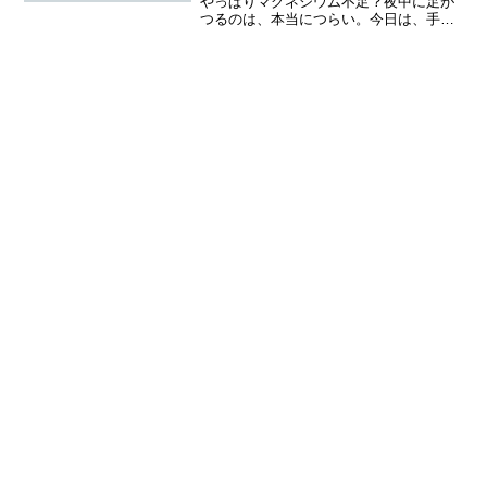
やっぱりマグネシウム不足？夜中に足が
つるのは、本当につらい。今日は、手の
甲までつって、焦りました。手の甲がつ
ったのは、ナント、税務署で、e-taxを打
ち込んでいる時でした。亡き夫の後始
末、今日で終了今日は...