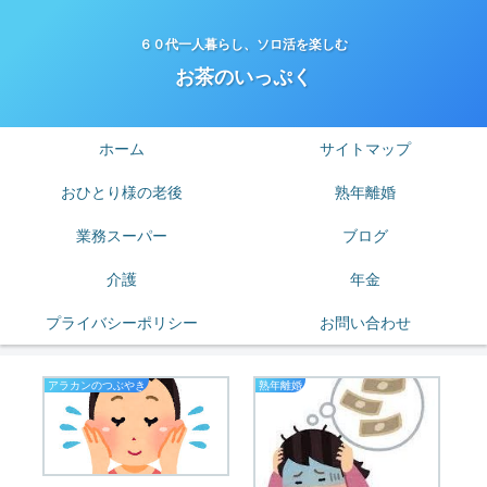
６０代一人暮らし、ソロ活を楽しむ
お茶のいっぷく
ホーム
サイトマップ
おひとり様の老後
熟年離婚
業務スーパー
ブログ
介護
年金
プライバシーポリシー
お問い合わせ
アラカンのつぶやき
熟年離婚
お