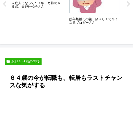
未亡人になって１７年、奇跡の６
奇
に、
５歳、天野佳代子さん
未
夫
熟年離婚その後、痛々しくて辛く
なるブロガーさん
おひとり様の老後
６４歳の今が転職も、転居もラストチャン
スな気がする