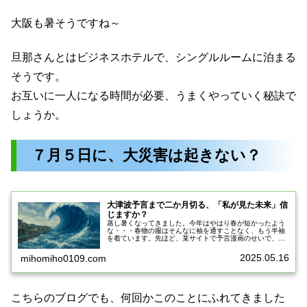
大阪も暑そうですね～
旦那さんとはビジネスホテルで、シングルルームに泊まる
そうです。
お互いに一人になる時間が必要、うまくやっていく秘訣で
しょうか。
７月５日に、大災害は起きない？
大津波予言まで二か月切る、「私が見た未来」信
じますか？
蒸し暑くなってきました。今年はやはり春が短かったよう
な・・・春物の服はそんなに袖を通すことなく、もう半袖
を着ています。先ほど、某サイトで予言漫画のせいで、旅
行の取りやめが続出しているという記事を読みました。読
んでみると、香港で、予言漫画が広...
2025.05.16
mihomiho0109.com
こちらのブログでも、何回かこのことにふれてきました