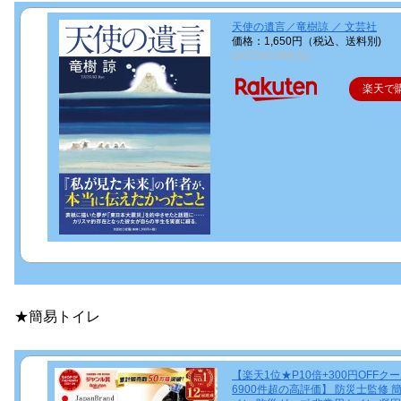
天使の遺言／竜樹諒 ／ 文芸社
価格：1,650円（税込、送料別)
(2025/6/26時点)
楽天で
★簡易トイレ
【楽天1位★P10倍+300円OFFク
6900件超の高評価】 防災士監修 