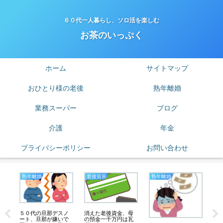
６０代一人暮らし、ソロ活を楽しむ
お茶のいっぷく
ホーム
サイトマップ
おひとり様の老後
熟年離婚
業務スーパー
ブログ
介護
年金
プライバシーポリシー
お問い合わせ
熟年離婚
老後貧困
熟年離婚
ブ
５０代の旦那デスノ
消えた老後資金、母
度
ート、旦那が嫌いで
の預金一千万円は瓦
の