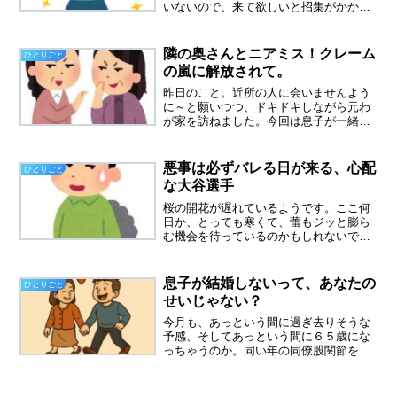
いないので、来て欲しいと招集がかかり
ました。東京は暑い、本当に暑い。横須
賀も暑いけれど、さらに輪をかけた暑さ
に驚きました。で、今日は娘宅でこもっ
隣の奥さんとニアミス！クレーム
ひとりごと
て、二人の孫相手をしまし...
の嵐に解放されて。
昨日のこと。近所の人に会いませんよう
に～と願いつつ、ドキドキしながら元わ
が家を訪ねました。今回は息子が一緒に
いたので、心強かったです。お盆だし、
暑いし、誰も歩いておらず、誰にも会う
ことはありませんでした。もう帰ろうと
悪事は必ずバレる日が来る、心配
ひとりごと
思って歩きだしたら、後ろ...
な大谷選手
桜の開花が遅れているようです。ここ何
日か、とっても寒くて、蕾もジッと膨ら
む機会を待っているのかもしれないで
す。テレビをつけると、水原一平通訳の
話題で持ち切りです。一番、不思議に思
うのは、なぜこの時期に、この問題が明
息子が結婚しないって、あなたの
ひとりごと
るみに出たのかということ。...
せいじゃない？
今月も、あっという間に過ぎ去りそうな
予感、そしてあっという間に６５歳にな
っちゃうのか。同い年の同僚股関節を痛
めて、１年間、休業してた同僚がいま
す。若く見えるので、50代かなと思って
いたら、私と同い年の６４歳でした。今