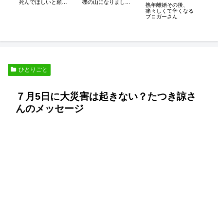
ア
死んでほしいと願う
礫の山になりまし
熟年離婚その後、
く
妻たち
た。
痛々しくて辛くなる
閉
ブロガーさん
ひとりごと
７月5日に大災害は起きない？たつき諒さ
んのメッセージ