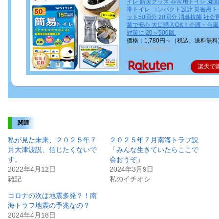
イレ 防災グッズ 非常用トイレ 凝固
帯トイレ コンパクト設計 災害用ト
ット50回分 20回分 消臭抗菌 社会
業で安心 大口購入OK！介護・台
対策に 20～500回
価格：1,780円～（税込、送料無料
(2025/6/26時点)
楽天で
関連
私が見た未来、２０２５年７
２０２５年７月南海トラフ説
月大津波説、信じたくないで
「みんな生きていたらここで
す。
会おうぞ」
2022年4月12日
2024年3月9日
雑記
私のイチオシ
コロナの次は地震多発？！南
海トラフ地震の予兆なの？
2024年4月18日