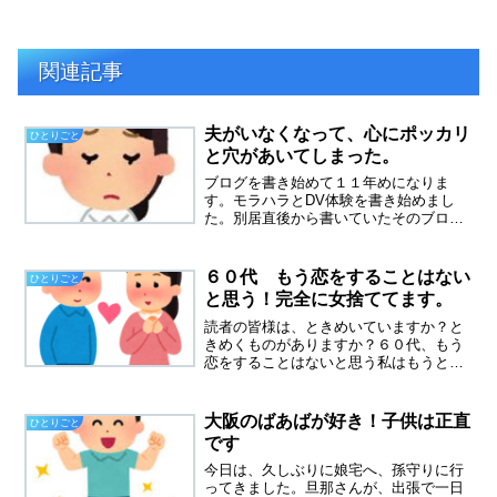
関連記事
夫がいなくなって、心にポッカリ
ひとりごと
と穴があいてしまった。
ブログを書き始めて１１年めになりま
す。モラハラとDV体験を書き始めまし
た。別居直後から書いていたそのブログ
は、消してしまってありません。その次
に書き出したのが「貧乏びんぼー息子は
受験で食べ盛り」というブログです。こ
６０代 もう恋をすることはない
ひとりごと
ちらはDVから逃げた母子家...
と思う！完全に女捨ててます。
読者の皆様は、ときめいていますか？と
きめくものがありますか？６０代、もう
恋をすることはないと思う私はもうとき
めくことがほとんどありません、感情の
老化というものでしょうか？４０代後半
は職場の上司に、ドキドキしてときめい
大阪のばあばが好き！子供は正直
ひとりごと
た時期がありました。毎日...
です
今日は、久しぶりに娘宅へ、孫守りに行
ってきました。旦那さんが、出張で一日