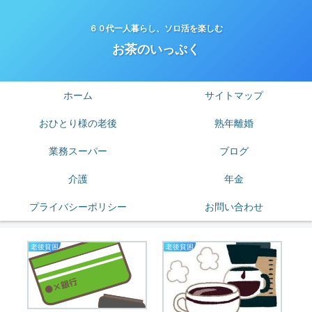
６０代一人暮らし、ソロ活を楽しむ
お茶のいっぷく
ホーム
サイトマップ
おひとり様の老後
熟年離婚
業務スーパー
ブログ
介護
年金
プライバシーポリシー
お問い合わせ
老後貧困
老後貧困
節