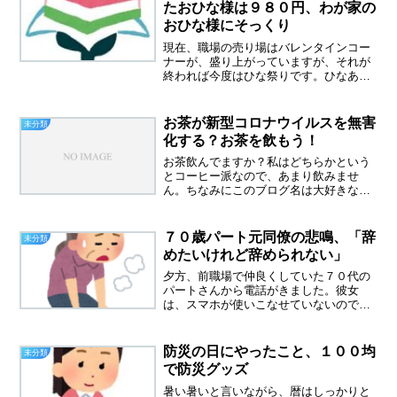
たおひな様は９８０円、わが家の
おひな様にそっくり
現在、職場の売り場はバレンタインコー
ナーが、盛り上がっていますが、それが
終われば今度はひな祭りです。ひなあら
れを買われていくお客様もチラホラいら
っしゃいます。ひな祭りの声を聞くと、
いっきに春が近づいてくる気がします。
お茶が新型コロナウイルスを無害
未分類
おひな様が、９８０円近所...
化する？お茶を飲もう！
お茶飲んでますか？私はどちらかという
とコーヒー派なので、あまり飲みませ
ん。ちなみにこのブログ名は大好きな
NSPの楽曲から使わせていただいていま
す。お茶が新型コロナウイルスを無害化
する？！昨日、こんなニュースが流れて
７０歳パート元同僚の悲鳴、「辞
未分類
いました。ツイッターでもト...
めたいけれど辞められない」
夕方、前職場で仲良くしていた７０代の
パートさんから電話がきました。彼女
は、スマホが使いこなせていないので、
LINEができません。いつも用事がある時
は、電話がきます。７０歳パート、元同
僚の悲鳴バスの中で転んで、背中を打っ
防災の日にやったこと、１００均
未分類
たという。少し前まで、...
で防災グッズ
暑い暑いと言いながら、暦はしっかりと