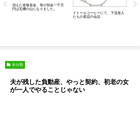
６
消えた老後資金、母の預金一千万
膝が
円は瓦礫の山になりました。
っ
良
ドトールコーヒーにて、下流老人
たちの底辺の会話
未分類
夫が残した負動産、やっと契約、初老の女
が一人でやることじゃない