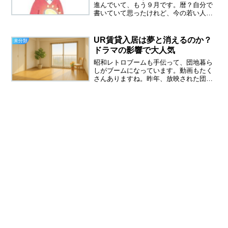
進んでいて、もう９月です。暦？自分で
書いていて思ったけれど、今の若い人た
ちは、暦なんて言葉知らないかも。娘の
部屋も、息子の部屋もカレンダーがなか
った気がします。日時は、スマホで確
UR賃貸入居は夢と消えるのか？
未分類
認、すべてがデジタルです。...
ドラマの影響で大人気
昭和レトロブームも手伝って、団地暮ら
しがブームになっています。動画もたく
さんありますね。昨年、放映された団地
のふたりに続き、現在放映中の幸せは食
べて寝てまても、UR賃貸住宅が舞台にな
っています。両ドラマとも、私が住んで
みたかった、東京郊外の...