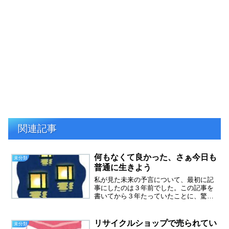
関連記事
何もなくて良かった、さぁ今日も
未分類
普通に生きよう
私が見た未来の予言について、最初に記
事にしたのは３年前でした。この記事を
書いてから３年たっていたことに、驚き
ました。６０代になってから、本当に月
日の流れが早く感じます。７月５日早
朝、爆睡してましたが、何も起こらず。
リサイクルショップで売られてい
未分類
目が覚めてから、あー何も起...