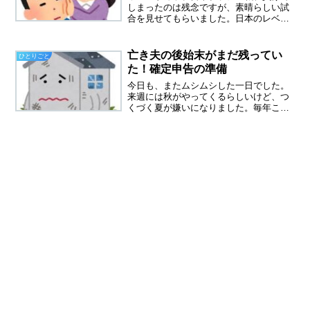
しまったのは残念ですが、素晴らしい試
合を見せてもらいました。日本のレベル
は上がっていて、２０５０年までは必ず
優勝するって宣言したコメンテーターが
いました。２４年後、私は８９歳になっ
亡き夫の後始末がまだ残ってい
ひとりごと
ています、はたして生きて...
た！確定申告の準備
今日も、またムシムシした一日でした。
来週には秋がやってくるらしいけど、つ
くづく夏が嫌いになりました。毎年こん
な感じなのでしょうか？亡き夫の後始末
夫が亡くなって、来月で、もう一年たち
ます。怒涛の一年だったなと思います。
７月にやっと、売却できた...