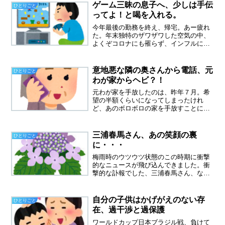
知症が進行し、枯れ木のようにガリガリ
ゲーム三昧の息子へ、少しは手伝
ひとりごと
に痩せてしまった晩年の母...
ってよ！と喝を入れる。
今年最後の勤務を終え、帰宅。あー疲れ
た。年末独特のザワザワした空気の中、
よくぞコロナにも罹らず、インフルにも
罹らず、風邪さえひかず、守られたこと
に感謝したい。先日、上司と契約に関し
ての面談をしたのだけど、そこでちょっ
意地悪な隣の奥さんから電話、元
ひとりごと
と世間話をしました。夫の...
わが家からヘビ？！
元わが家を手放したのは、昨年７月。希
望の半額くらいになってしまったけれ
ど、あのボロボロの家を手放すことによ
って、近所の方からのクレームもパタリ
と止まりました。解体してきれいになっ
た土地を、８月のお盆に息子と見にいき
三浦春馬さん、あの笑顔の裏
ひとりごと
ました。その後、売れたのか...
に・・・
梅雨時のウツウツ状態のこの時期に衝撃
的なニュースが飛び込んできました。衝
撃的な訃報でした、三浦春馬さん、なん
でよ～？すべて順調にいっているような
俳優人生でした。私は「僕のいた時間」
が大好きで、今までで一番好きなドラマ
自分の子供はかげがえのない存
ひとりごと
だったと思います。演技が...
在、過干渉と過保護
ワールドカップ日本ブラジル戦、負けて