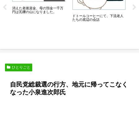
６
消えた老後資金、母の預金一千万
膝が
円は瓦礫の山になりました。
っ
良
ドトールコーヒーにて、下流老人
たちの底辺の会話
ひとりごと
自民党総裁選の行方、地元に帰ってこなく
なった小泉進次郎氏