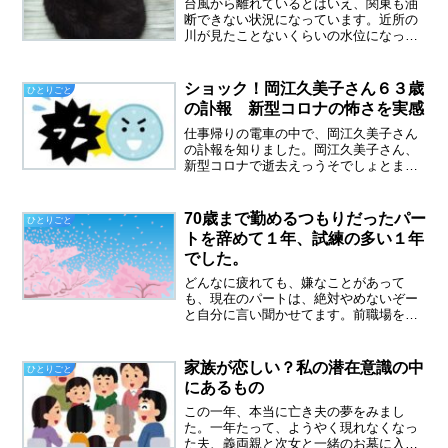
台風から離れているとはいえ、関東も油
断できない状況になっています。近所の
川が見たことないくらいの水位になって
いました。読者の皆様の住んでいる地域
は大丈夫でしょうか。ジッと、嵐が過ぎ
去るのを待つしかないですね。悲しい知
ショック！岡江久美子さん６３歳
ひとりごと
らせが届きました。妹が溺...
の訃報 新型コロナの怖さを実感
仕事帰りの電車の中で、岡江久美子さん
の訃報を知りました。岡江久美子さん、
新型コロナで逝去えっうそでしょとまず
思いました。岡江久美子さんはまだ６３
歳、同年代の新型コロナ死に衝撃を受け
ました。岡江久美子さんは元気なイメー
70歳まで勤めるつもりだったパー
ひとりごと
ジしかなかったので、まず...
トを辞めて１年、試練の多い１年
でした。
どんなに疲れても、嫌なことがあって
も、現在のパートは、絶対やめないぞー
と自分に言い聞かせてます。前職場を辞
めて、１年たちました。昨年の春、１５
年勤めたパートを、突然辞めることにな
ったのは、人間関係のもつれが原因。私
家族が恋しい？私の潜在意識の中
ひとりごと
としては、優しく？指導して...
にあるもの
この一年、本当に亡き夫の夢をみまし
た。一年たって、ようやく現れなくなっ
た夫、義両親と次女と一緒のお墓に入