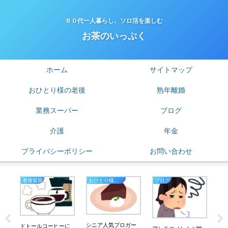
６０代一人暮らし、ソロ活を楽しむ
お茶のいっぷく
ホーム
サイトマップ
おひとり様の老後
熟年離婚
業務スーパー
ブログ
介護
年金
プライバシーポリシー
お問い合わせ
老後貧困
おひとり様の老後
ブログ
老
７
消
、
の
シニア人気ブロガー
ドトールコーヒーに