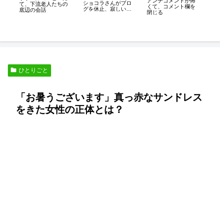
アンチコメントが怖
礫
ショコラさんがブロ
て、下流老人たちの
くて、コメント欄を
た
グを休止、寂しいで
底辺の会話
閉じる
す。
ひとりごと
「お暑うございます」真っ赤なサンドレス
をきた女性の正体とは？