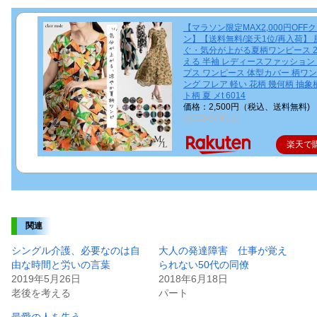
【マラソン限定MAX2,000円OFF
ン】【送料無料/楽天1位/再入荷】 
ぐ・気分が上がる夏柄ワンピース 2
える 半袖 レディースファッション
プス ワンピース 体型カバー 柄ワン
ング フレア 軽い 花柄 幾何柄 抽象
ト柄 夏 メt 6014
価格：2,500円（税込、送料無料)
(2024/8/6時点)
楽天で
関連
シングル介護、必要なのは自
大人の発達障害 仕事が覚え
由な時間と労いの言葉
られない50代の同僚
2019年5月26日
2018年6月18日
老後を考える
パート
最愛の人を失う