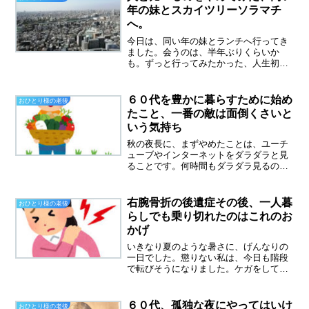
事に向かいました。午前中はサ...
年の妹とスカイツリーソラマチ
へ。
今日は、同い年の妹とランチへ行ってき
ました。会うのは、半年ぶりくらいか
も。ずっと行ってみたかった、人生初の
スカイツリーに行ってきました。横須賀
からは、東京ワンディー切符というもの
を買って、まるでおのぼりさんです。初
６０代を豊かに暮らすために始め
おひとり様の老後
めてのスカイツリー、ウロウ...
たこと、一番の敵は面倒くさいと
いう気持ち
秋の夜長に、まずやめたことは、ユーチ
ューブやインターネットをダラダラと見
ることです。何時間もダラダラ見るのっ
て、時間がもったいないって感じまし
た。６０代を豊かに暮らすために始めた
こと。ひとりぼっちの秋の夜長は時間が
右腕骨折の後遺症その後、一人暮
おひとり様の老後
たっぷりあります。母を亡く...
らしでも乗り切れたのはこれのお
かげ
いきなり夏のような暑さに、げんなりの
一日でした。懲りない私は、今日も階段
で転びそうになりました。ケガをしてし
ばらくは、階段の上り下りが怖くて、手
すりにつかまっていたのですが、もう大
丈夫！と勝手に判断。でも、悲しいか
６０代、孤独な夜にやってはいけ
おひとり様の老後