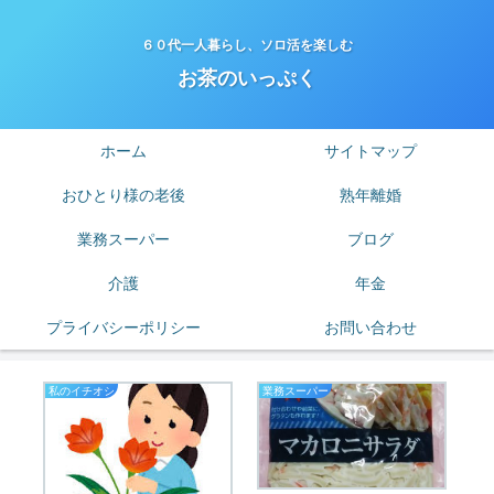
６０代一人暮らし、ソロ活を楽しむ
お茶のいっぷく
ホーム
サイトマップ
おひとり様の老後
熟年離婚
業務スーパー
ブログ
介護
年金
プライバシーポリシー
お問い合わせ
私のイチオシ
業務スーパー
節