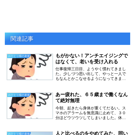
関連記事
もがかない！アンチエイジングで
おひとり様の老後
はなくて、老いを受け入れる
仕事復帰三日目、ようやく慣れてきまし
た。少しづつ思い出して、やっと一人で
もなんとかこなせるようになってきまし
た。できないかも？という不安を払拭し
て、できる！できる！と呪文を唱えてい
たら、なんとかなるようになったので
あー疲れた、６５歳まで働くなん
おひとり様の老後
す。言霊は大事ですね・・・...
て絶対無理
今朝、起きたら身体が重くてだるい。ス
マホのアラームを無意識に止めて、３０
分ほどウツウツしてしまいました。休み
たい！熱を測ってみると・・３６．
５℃、思い切り平熱です。仮病を使って
休むのは、気が引けるし、シブシブと仕
人と比べるのをやめてみた、同い
おひとり様の老後