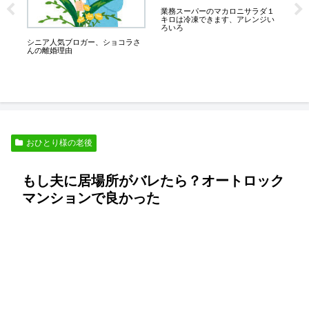
業務スーパーのマカロニサラダ１
膝が
キロは冷凍できます、アレンジい
っ
ろいろ
良
ン
シニア人気ブロガー、ショコラさ
んの離婚理由
おひとり様の老後
もし夫に居場所がバレたら？オートロック
マンションで良かった