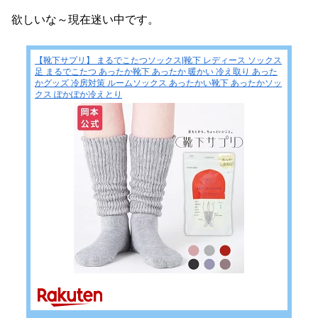
欲しいな～現在迷い中です。
【靴下サプリ】 まるでこたつソックス|靴下 レディース ソックス
足 まるでこたつ あったか靴下 あったか 暖かい 冷え取り あった
かグッズ 冷房対策 ルームソックス あったかい靴下 あったかソッ
クス ぽかぽか冷えとり