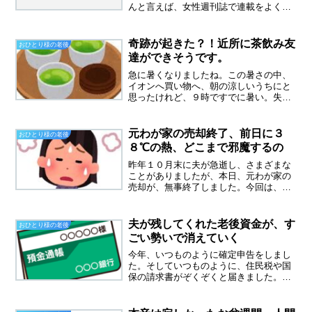
んと言えば、女性週刊誌で連載をよく拝
見しました。人生のお悩み相談的な法話
会をやっていました。大変人気だったそ
うです。私も週刊誌の記事上で、うんう
奇跡が起きた？！近所に茶飲み友
おひとり様の老後
んとうなづくことも多かっ...
達ができそうです。
急に暑くなりましたね。この暑さの中、
イオンへ買い物へ、朝の涼しいうちにと
思ったけれど、９時ですでに暑い。失敗
しました。奇跡が起こる骨折した時も、
夫が亡くなった時も力になってくれたの
は、教会の仲間でした。でも、近所には
元わが家の売却終了、前日に３
おひとり様の老後
いないんです。礼拝の後に...
８℃の熱、どこまで邪魔するの
昨年１０月末に夫が急逝し、さまざまな
ことがありましたが、本日、元わが家の
売却が、無事終了しました。今回は、梯
子を外されることなく、さきほど振込を
確認しました。やっと終わったと感無量
です。しかし、ここに来るまでいろいろ
夫が残してくれた老後資金が、す
おひとり様の老後
ありました。夫が亡くなっ...
ごい勢いで消えていく
今年、いつものように確定申告をしまし
た。そしていつものように、住民税や国
保の請求書がぞくぞくと届きました。覚
悟はしていたけれど、覚悟していた以上
の金額で、がっくりきています夫が残し
てくれた老後資金元わが家を売却した資