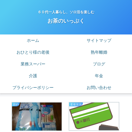
６０代一人暮らし、ソロ活を楽しむ
お茶のいっぷく
ホーム
サイトマップ
おひとり様の老後
熟年離婚
業務スーパー
ブログ
介護
年金
プライバシーポリシー
お問い合わせ
節約
老後貧困
熟