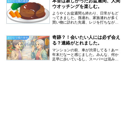
本音は寂しかったお盆週間、人間
おひとり様の老後
金、残っていた貯金は、法...
ウオッチングを楽しむ。
ようやくお盆週間も終わり、日常がもど
ってきました。孫連れ、家族連れが多く
買い物に訪れた先週、レジを打ちなが
ら、人間ウオッチングを楽しみました。
前職場は、海の近くの田舎街ということ
で、お客様のほとんどが高齢者、そして
奇跡？！会いたい人には必ず会え
おひとり様の老後
常連のお客様が多くのんびり...
る？連絡がとれました。
マンションの前、車が渋滞してる！あー
年末だなーと感じました。みんな、何か
足早に歩いているし、スーパーは混みだ
し、この雰囲気苦手です。早く、年末年
始が終わってほしい。来年は、子供依
存、孫依存を手放して、もっと同世代の
方と交流していきたいと考え...