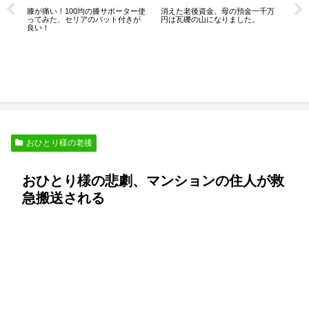
は
消えた老後資金、母の預金一千万
膝が痛い！100均の膝サポーター使
円は瓦礫の山になりました。
ってみた、セリアのパット付きが
良い！
熟
な
おひとり様の老後
おひとり様の悲劇、マンションの住人が救
急搬送される