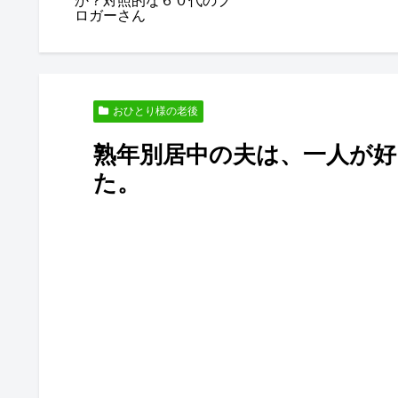
か？対照的な６０代のブ
ロガーさん
おひとり様の老後
熟年別居中の夫は、一人が
た。