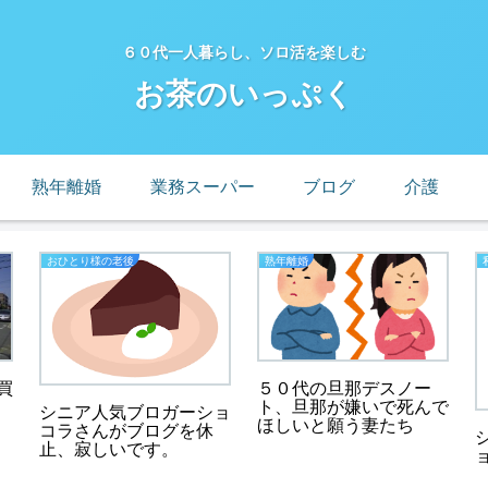
６０代一人暮らし、ソロ活を楽しむ
お茶のいっぷく
熟年離婚
業務スーパー
ブログ
介護
おひとり様の老後
熟年離婚
５０代の旦那デスノー
買
ト、旦那が嫌いで死んで
シニア人気ブロガーショ
ほしいと願う妻たち
コラさんがブログを休
止、寂しいです。