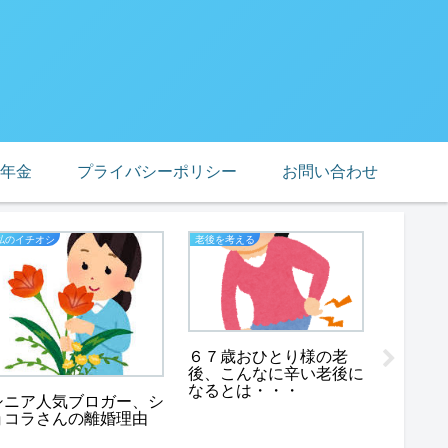
年金
プライバシーポリシー
お問い合わせ
私のイチオシ
老後を考える
ブログ
６７歳おひとり様の老
後、こんなに辛い老後に
なるとは・・・
こんな
シニア人気ブロガー、シ
６０代
ョコラさんの離婚理由
コラさ