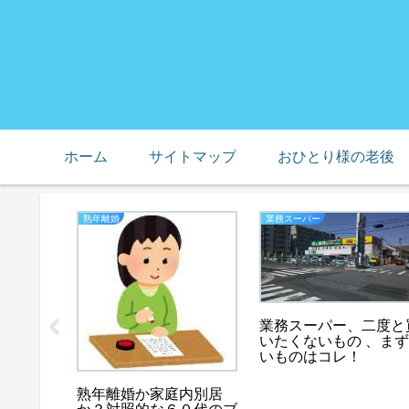
ホーム
サイトマップ
おひとり様の老後
熟年離婚
業務スーパー
、母の預
業務スーパー、二度と
礫の山に
いたくないもの 、まず
いものはコレ！
熟年離婚か家庭内別居