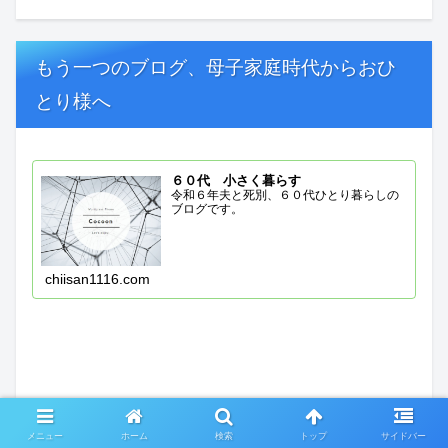
もう一つのブログ、母子家庭時代からおひ
とり様へ
６０代 小さく暮らす
令和６年夫と死別、６０代ひとり暮らしの
ブログです。
chiisan1116.com
メニュー
ホーム
検索
トップ
サイドバー