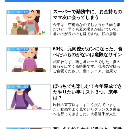
スーパーで勤務中に、お金持ちの
おひとり様の老後
ママ友に会ってしまう
今年は、空梅雨なのでしょうか？雨も嫌
だけど、早くも夏の暑さが続いていて、
暑いのが長いのも嫌ですね。私の居場所
は、ここなのか？答えがわからないまま
パートを続けています。仕事中に見知ら
ぬ人に話しかけられる「○○君のママ？！
60代、元同僚がガンになった、食
おひとり様の老後
なんでこんな所にいるの...
べたいものがないは危険なサイン
相変わらず、蒸し暑い一日でした。夏の
疲れが出てくる時期です。読者の皆様も
ご自愛ください。働くシニア、健康でい
ることが一番です。６０代、仲良くして
いた元同僚がガンになる前職場で、仲良
くしていた６０代後半の女性が、私がパ
ぼっちでも楽しむ！今年達成でき
おひとり様の老後
ートをやめた直後、体調を...
たやりたい事リスト３つ、来年
は？
昨日の東京駅は、すごく混んでいまし
た。動画でよく見ていたグランスタ東京
へも行ってきました。大谷選手が人生で
一番美味しいと絶賛した高級ポテトチッ
プスを買ってきました。なかなかもった
いなくて食べれません。楽天でも売って