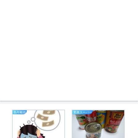
熟年離婚
業務スーパー
ア