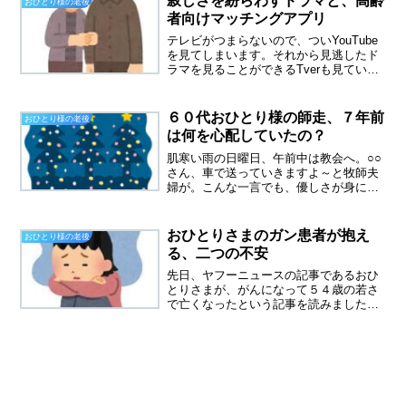
寂しさを紛らわすドラマと、高齢
おひとり様の老後
いましたが、倍の値段！東京...
者向けマッチングアプリ
テレビがつまらないので、ついYouTube
を見てしまいます。それから見逃したド
ラマを見ることができるTverも見ていま
す。嫌なこと、悩みなどすべて忘れて没
頭できるのがドラマの良い所、少し前に
韓国ドラマにはまりましたが、あまりに
６０代おひとり様の師走、７年前
おひとり様の老後
も意地悪な人が...
は何を心配していたの？
肌寒い雨の日曜日、午前中は教会へ。○○
さん、車で送っていきますよ～と牧師夫
婦が。こんな一言でも、優しさが身にし
みました。赤ちゃんは１歳１か月、可愛
い盛りです。孫もこんな時代があって、
せっせと孫守りに通って、あの頃は楽し
おひとりさまのガン患者が抱え
おひとり様の老後
かったと思ってしまう。...
る、二つの不安
先日、ヤフーニュースの記事であるおひ
とりさまが、がんになって５４歳の若さ
で亡くなったという記事を読みました。
おひとりさまのガン患者が抱える二つの
不安二つの不安とは、一つ目が経済のこ
と、そして二つ目が死への不安です。５
４歳で亡くなった女性はお...