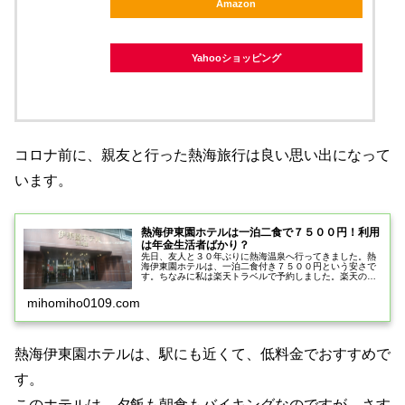
Amazon
Yahooショッピング
コロナ前に、親友と行った熱海旅行は良い思い出になって
います。
熱海伊東園ホテルは一泊二食で７５００円！利用
は年金生活者ばかり？
先日、友人と３０年ぶりに熱海温泉へ行ってきました。熱
海伊東園ホテルは、一泊二食付き７５００円という安さで
す。ちなみに私は楽天トラベルで予約しました。楽天のポ
イントが付くのでお得です。伊東園ホテルは、全国に展開
していますが、ほぼ１００００円以...
mihomiho0109.com
熱海伊東園ホテルは、駅にも近くて、低料金でおすすめで
す。
このホテルは、夕飯も朝食もバイキングなのですが、さす