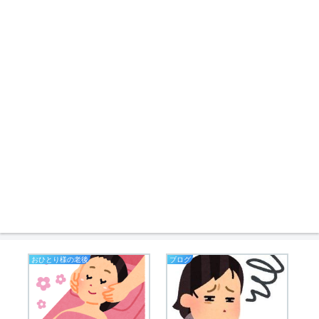
おひとり様の老後
ブログ
は