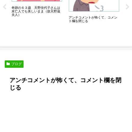
奇跡の６３歳 天野佳代子さんは
は
に、
未亡人でも美しいまま（故天野滋
こ
夫人）
アンチコメントが怖くて、コメン
ト欄を閉じる
ブログ
アンチコメントが怖くて、コメント欄を閉
じる