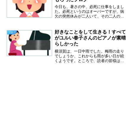
今日も、暑さの中、必死に仕事をしまし
た。必死というのはオーバーですが、病
欠の突然休みが二人いて、その二人の分
の仕事を頼まれてしまいました。もうク
タクタで、足をひきずりながら帰宅しま
した。疲れて何もやる気がしません。絶
好きなことをして生きる！すべて
ブログ
望の中にいました。なんで...
がユルい春子さんのピアノが素晴
らしかった
横須賀は、一日中雨でした。梅雨の走り
でしょうか、これからも雨が多い日が続
くようです。ところで、読者の皆様は、
何もかも忘れるくらい好きなことってあ
りますか？私は、現在、没頭できる趣味
はありません。何か、老後の楽しみをみ
つけたいとは思っているの...