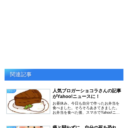
関連記事
人気ブロガーショコラさんの記事
ブログ
がYahoo!ニュースに！
お昼休み、今日も自分で作ったお弁当を
食べました。そろそろあきてきました。
お弁当を食べた後、スマホでYahoo!ニュ
ースをチェックしていたら。人気ブロガ
ーショコラさんの記事がYahoo!ニュース
に掲載されていました。昨年の１０月に
癌と闘わずに、自分の死を恐れ
ブログ