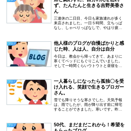
本を出版され...
ず、たんたんと生きる吉野美香さ
ん
三連休の二日目、今日も家族連れが多く
来店されました。一日５時間、立ちっぱ
なし、しゃべりっぱなしで、やはり疲れ
ます。足は棒のようになって、引きずり
ながら、帰宅。体力が、どんどん落ちて
いることも、実感しています。７５歳ま
他人様のブログが自慢ばかりと感
ブログ
で働くなんて、無理だろう...
じた時、人は人、自分は自分
今日は、教会から帰ってきて、あまりに
寒くてベッドにもぐりこんでいました。
そして一時間くらいウトウトと昼寝をし
てしまいました。不思議なことに昼寝を
しても、夜もぐっすり眠れます。仕事を
していなくて、疲れていないはずなの
一人暮らしになったら孤独〇を受
ブログ
に、こんなに眠れるのはなぜ...
け入れる、笑顔で生きるブロガー
さん。
雪でも降りそうな寒さでした。天気予報
は、雨でしたが、雨が降り出す前に帰宅
することができました。寒いです。昨
日、初めてエアコンをつけましたが、の
どがカラカラになってしまいました。暖
房をつけたら、加湿器をつけないと、や
50代、まだまだこれから！希望を
ブログ
はりだめみたいです。下駄箱...
もらったブログ