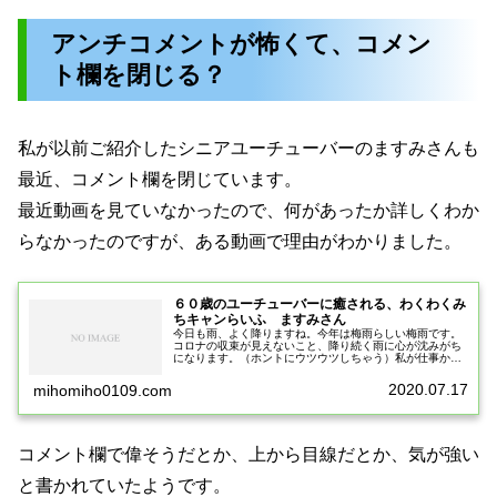
アンチコメントが怖くて、コメン
ト欄を閉じる？
私が以前ご紹介したシニアユーチューバーのますみさんも
最近、コメント欄を閉じています。
最近動画を見ていなかったので、何があったか詳しくわか
らなかったのですが、ある動画で理由がわかりました。
６０歳のユーチューバーに癒される、わくわくみ
ちキャンらいふ ますみさん
今日も雨、よく降りますね。今年は梅雨らしい梅雨です。
コロナの収束が見えないこと、降り続く雨に心が沈みがち
になります。（ホントにウツウツしちゃう）私が仕事から
帰宅後にまずアイスコーヒーを飲みます。そしてチャンネ
ル登録してあるユーチューブを見る...
2020.07.17
mihomiho0109.com
コメント欄で偉そうだとか、上から目線だとか、気が強い
と書かれていたようです。