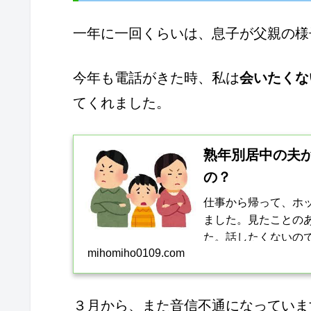
一年に一回くらいは、息子が父親の様
今年も電話がきた時、私は
会いたくな
てくれました。
熟年別居中の夫
の？
仕事から帰って、ホ
ました。見たことの
た。話したくないの
mihomiho0109.com
きたので仕方なく出ま
３月から、また音信不通になっていま