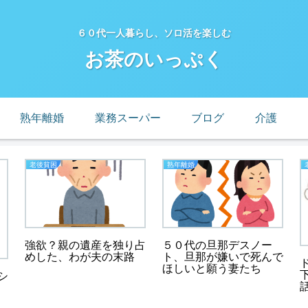
６０代一人暮らし、ソロ活を楽しむ
お茶のいっぷく
熟年離婚
業務スーパー
ブログ
介護
老後貧困
熟年離婚
強欲？親の遺産を独り占
５０代の旦那デスノー
めした、わが夫の末路
ト、旦那が嫌いで死んで
ほしいと願う妻たち
シ