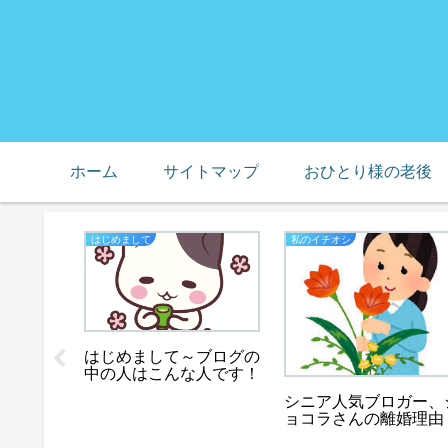
ホーム
サイトマップ
おひとり様の老後
はじめまして
私のイチオシ
はじめまして～ブログの
均の膝サ
中の人はこんな人です！
みた、セ
きが良
シニア人気ブロガー、
ョコラさんの離婚理由