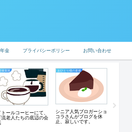
年金
プライバシーポリシー
お問い合わせ
老後貧困
おひとり様の老後
熟年離婚
シニア人気ブロガーショ
ドトールコーヒーにて、
コラさんがブログを休
下流老人たちの底辺の会
止、寂しいです。
話
熟年離