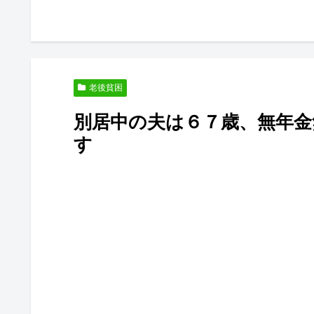
老後貧困
別居中の夫は６７歳、無年
す