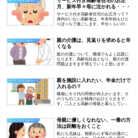
サービス付き高齢者住宅のお正
サービス付き高齢者住宅
てくれるのが恒例でした。花...
月、新年早々母に泣かれる・・・
サービス付き高齢者住宅のお正月って？
身内がいない高齢者は、年末年始もひと
りぼっちで過ごします。半分くらいの方
が家族が迎えにきて自宅に帰ります。あ
とは、お正月だからと家族が会いに行く
パターンです。お正月も、ご飯はでま
親の介護は、見返りを求めると辛
サービス付き高齢者住宅
す。（注文している人の場合...
くなる
親の介護について、職場でもよく話題に
なります。高齢化社会となり、親の介護
問題はますます増えていくと思います。
私たち兄妹が母親の介護で、くだした選
択はサービス付き高齢者住宅に入れるこ
とでした。介護はプロに任せるというこ
親を施設に入れたい、年金だけで
サービス付き高齢者住宅
とで選んだわけですが、施...
入れるの？
職場に６０代の同僚が何人かいます。そ
のうちの二人が独身のおひとりさまで
す。二人とも高齢の母親と暮らしていま
す。「母親を施設に入れたいんだけど、
年金だけで入れるの？」その一人が、私
に聞いてきました。その同僚Sさんは、
母親に優しくなれない、一番の方
サービス付き高齢者住宅
今年の一月に６５歳になりま...
法は距離をおくこと
私たち兄妹は、相変わらず母の介護のこ