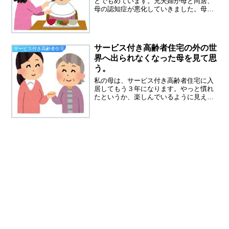
とでもめています。兄夫婦が母と同居、
母の認知症が悪化していきました。母の
介護がストレスとなっていったので母は
サ高住に入居することになりました。家
族の負担を減らす、そのための施設で
す。少し前は親を施設に入れ...
サービス付き高齢者住宅の外の世
サービス付き高齢者住宅
界へ出られなくなった母を見て思
う。
私の母は、サービス付き高齢者住宅に入
居してもう３年になります。やっと慣れ
たというか、楽しんでいるように見えま
す。本心はわかりません。幸せなふりを
しているのか、あきらめているのか。母
はもう一人では、サービス付き高齢者住
宅の外へ出られなくなりま...