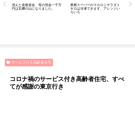
消えた老後資金、母の預金一千万
業務スーパーのマカロニサラダ１
円は瓦礫の山になりました。
キロは冷凍できます、アレンジい
ろいろ
人
熟
な
サービス付き高齢者住宅
コロナ禍のサービス付き高齢者住宅、すべ
てが感謝の東京行き