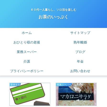
６０代一人暮らし、ソロ活を楽しむ
お茶のいっぷく
ホーム
サイトマップ
おひとり様の老後
熟年離婚
業務スーパー
ブログ
介護
年金
プライバシーポリシー
お問い合わせ
老後貧困
業務スーパー
熟