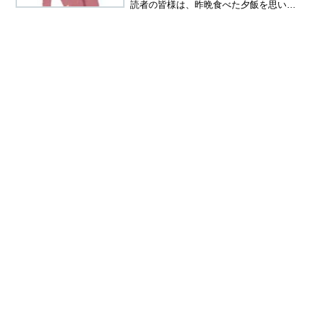
読者の皆様は、昨晩食べた夕飯を思い出
せますか？私は思い出すのに、５分ほど
かかりました。（食欲がなくてトースト
を食べたんだっけ）おとといは何食べ
た？これはまったく思い出せ...