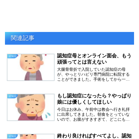
関連記事
認知症母とオンライン面会、もう
認知症
頑張ってとは言えない
大腿骨骨折で入院していた認知症の母
が、やっとリハビリ専門病院に転院する
ことができました。手術をしてから一か
月以上たってからの転院でした。救急で
運ばれた病院はとてもひどい待遇でした
ので、まずは転院できてホッとしていま
もし認知症になったら？やっぱり
認知症
す。病院ならどこでも大丈夫...
娘には優しくしてほしい
今日はお休み、午前中は教会へ行き礼拝
に出席してきました。朝食をとっていな
いので、お腹がすきすぎて、どこにもよ
らずに帰宅。今日は家にあるものを食べ
ることにしました。お昼は、興味半分に
買ったカップヌードル激辛、２０代の同
終わり良ければすべてよし、認知
認知症