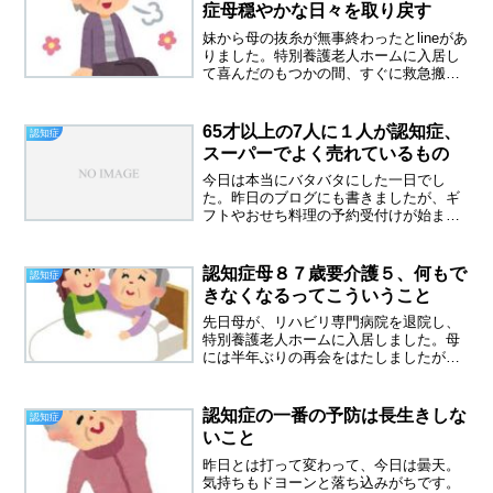
僚に美味しいからとすすめ...
症母穏やかな日々を取り戻す
妹から母の抜糸が無事終わったとlineがあ
りました。特別養護老人ホームに入居し
て喜んだのもつかの間、すぐに救急搬送
された認知症母。私も妹も、前途多難だ
とため息がでました。これから先、また
何か問題を起こすのでは？とハラハラし
65才以上の7人に１人が認知症、
認知症
ていたのです。妹か...
スーパーでよく売れているもの
今日は本当にバタバタにした一日でし
た。昨日のブログにも書きましたが、ギ
フトやおせち料理の予約受付けが始まっ
たのですが、朝一の仕事がギフトの申し
込みでした。（心の中ではキターと叫ん
でいた）毎回二万くらいのお買い物をし
認知症母８７歳要介護５、何もで
認知症
ていくお金持ちのマダムなの...
きなくなるってこういうこと
先日母が、リハビリ専門病院を退院し、
特別養護老人ホームに入居しました。母
には半年ぶりの再会をはたしましたが、
３４キロとガリガリに痩せていました。
まさに骨と皮です、一番太っている時は
６５キロくらいあったので、半分になっ
認知症の一番の予防は長生きしな
認知症
ちゃったことになります。...
いこと
昨日とは打って変わって、今日は曇天。
気持ちもドヨーンと落ち込みがちです。