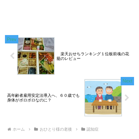
楽天おせちランキング１位板前魂の花
籠のレビュー
高年齢者雇用安定法導入へ、６０歳でも
身体がボロボロなのに？
ホーム
おひとり様の老後
認知症