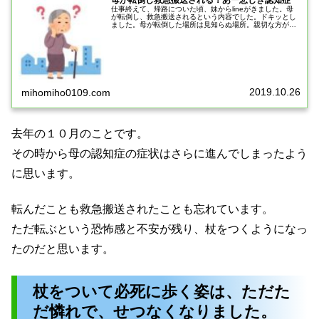
仕事終えて、帰路についた頃、妹からlineがきました。母
が転倒し、救急搬送されるという内容でした。ドキッとし
ました。母が転倒した場所は見知らぬ場所。親切な方が高
齢者住宅に連絡し、救急車を呼んでくれたそうです。母
は、高齢者住宅の三軒くらい先の...
2019.10.26
mihomiho0109.com
去年の１０月のことです。
その時から母の認知症の症状はさらに進んでしまったよう
に思います。
転んだことも救急搬送されたことも忘れています。
ただ転ぶという恐怖感と不安が残り、杖をつくようになっ
たのだと思います。
杖をついて必死に歩く姿は、ただた
だ憐れで、せつなくなりました。