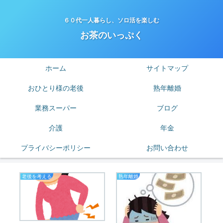
６０代一人暮らし、ソロ活を楽しむ
お茶のいっぷく
ホーム
サイトマップ
おひとり様の老後
熟年離婚
業務スーパー
ブログ
介護
年金
プライバシーポリシー
お問い合わせ
老後を考える
熟年離婚
は