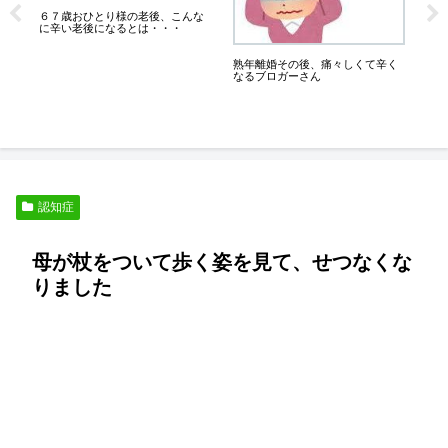
６７歳おひとり様の老後、こんな
は
に辛い老後になるとは・・・
こ
さ
熟年離婚その後、痛々しくて辛く
なるブロガーさん
認知症
母が杖をついて歩く姿を見て、せつなくな
りました