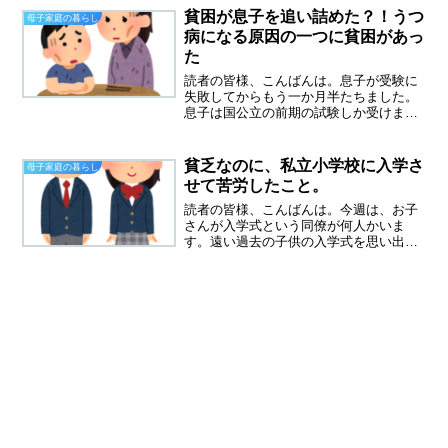
まらないという母親はとても多いと思い
貧困が息子を追い詰めた？！うつ
母子家庭の暮らし
ます。一生懸命育てた子供...
病になる原因の一つに貧困があっ
た
読者の皆様、こんばんは。息子が受験に
失敗してからもう一か月半たちました。
息子は国公立の前期の試験しか受けませ
んでした。滑り止めの私立は、お金がな
いから、莫大な借金をしてまで行きたく
ないとかたくなに拒否をし、受験をしま
貧乏なのに、私立小学校に入学さ
母子家庭の暮らし
せんでした。国公立の後期...
せて苦労したこと。
読者の皆様、こんばんは。今週は、お子
さんが入学式という同僚が何人かいま
す。遠い過去の子供の入学式を思い出し
ていました。今、わが家が別居中で、貧
困母子家庭となってしまったことの一つ
の原因が私立小学校に入れてしまったこ
とです。貧乏なのに、私立小...