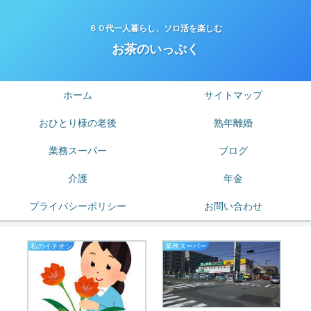
６０代一人暮らし、ソロ活を楽しむ
お茶のいっぷく
ホーム
サイトマップ
おひとり様の老後
熟年離婚
業務スーパー
ブログ
介護
年金
プライバシーポリシー
お問い合わせ
私のイチオシ
業務スーパー
老