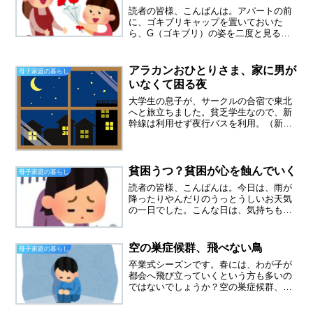
読者の皆様、こんばんは。アパートの前
に、ゴキブリキャップを置いておいた
ら、G（ゴキブリ）の姿を二度と見るこ
とはなくなりましたが、ダンゴムシの大
量の死骸が発生していました。息子がキ
モイキモイとわめいていました。（夫に
アラカンおひとりさま、家に男が
母子家庭の暮らし
似て虫が大の苦手です）たと...
いなくて困る夜
大学生の息子が、サークルの合宿で東北
へと旅立ちました。貧乏学生なので、新
幹線は利用せず夜行バスを利用。（新幹
線の半分ですみます）帰宅は金曜日、こ
んなに長い間、このアパートで一人で過
ごすのは初めてのことです。今日は夕飯
の心配もせず、仕事終了後...
貧困うつ？貧困が心を蝕んでいく
母子家庭の暮らし
読者の皆様、こんばんは。今日は、雨が
降ったりやんだりのうっとうしいお天気
の一日でした。こんな日は、気持ちも落
ちこみがちです。今週の月曜日から、グ
イグイと気持ちが落ちていくのが自分で
もわかりました。仕事をしている時は、
空の巣症候群、飛べない鳥
母子家庭の暮らし
いいのですが、帰宅すると...
卒業式シーズンです。春には、わが子が
都会へ飛び立っていくという方も多いの
ではないでしょうか？空の巣症候群、飛
べない鳥。巣立っていく子供を、見送ら
なければならない、寂しくて寂しくてた