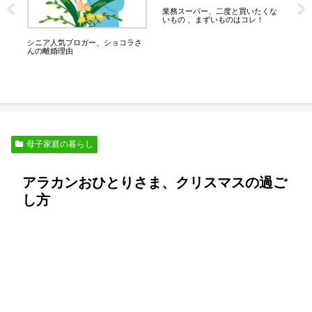
、
消
業務スーパー、二度と買いたくな
円
いもの 、まずいものはコレ！
シニア人気ブロガー、ショコラさ
んの離婚理由
母子家庭の暮らし
アラカンおひとりさま、クリスマスの過ご
し方