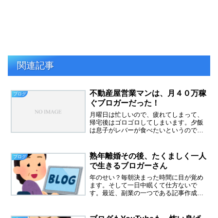
関連記事
不動産屋営業マンは、月４０万稼
ブログ
ぐブロガーだった！
月曜日は忙しいので、疲れてしまって、
帰宅後はゴロゴロしてしまいます。夕飯
は息子がレバーが食べたいというので、
レバニラ炒め作りました。昨日、不動産
屋の営業マンと物件を見に行ったのです
が、車の中でブログの話しで盛り上がっ
熟年離婚その後、たくましく一人
ブログ
てしまいました。副業でブ...
で生きるブロガーさん
年のせい？毎朝決まった時間に目が覚め
ます。そして一日中眠くて仕方ないで
す。最近、副業の一つである記事作成の
仕事をお休みしています。仕事から帰っ
て夕飯を作り、ブログを二つ書いたら眠
くなり、お風呂に入って寝ます。もう無