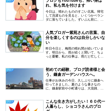
ブログもYouTubeも、怖い身ば
ブログ
理をするのはやめました。ブ...
れ、私も気を付けます
今日は、晴れたもののすごい北風。帰宅
して洗濯ものを見ると、いくつかベラン
ダに落ちていました。ずいぶん前に、パ
ジャマのズボンだけ飛んでいってしまっ
たことがあります。マンションの周りを
探しまくったけれど、どこにも見当たら
人気ブロガー紫苑さんの言葉、自
ブログ
ず。どこまで飛んでいって...
分を楽しくするのは自分しかいな
い
昨日今日と、梅雨の晴れ間が続いていま
す。明日から、雨が続くと聞いて、ちょ
っと憂鬱。私の仕事は、雨だと忙しくな
るからです。雨だと買い物に行きたくな
い➡ネットスーパーで頼もうになりま
す。これからは、野菜果物も傷みやすく
初めての経験、ブログ読者様と会
ブログ
なり、倍の神経を使いそう、...
う、鎌倉ガーデンハウスへ。
仕事がお休みの今日、久しぶりに鎌倉へ
行ってきました。夏のような暑さなの
に、鎌倉駅前や小町通りは、大混雑、中
国語？韓国語が飛び交っていました。鶴
岡八幡宮と反対側の西口は、そんなに混
んでいなかったです。ブログの読者様に
こんな生き方がしたい！６０代一
ブログ
会う横須賀出身のAさんと、...
人暮らし、ショコラさんのブロ