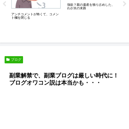
強欲？親の遺産を独り占めした、
６
な
わが夫の末路
に
アンチコメントが怖くて、コメン
ト欄を閉じる
ブログ
副業解禁で、副業ブログは厳しい時代に！
ブログオワコン説は本当かも・・・