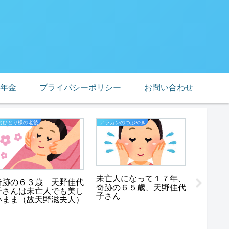
年金
プライバシーポリシー
お問い合わせ
おひとり様の老後
アラカンのつぶやき
熟年離婚
未亡人になって１７年、
奇跡の６３歳 天野佳代
奇跡の６５歳、天野佳代
子さんは未亡人でも美し
子さん
いまま（故天野滋夫人）
熟年離
くて辛
ん