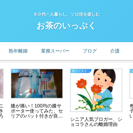
６０代一人暮らし、ソロ活を楽しむ
お茶のいっぷく
熟年離婚
業務スーパー
ブログ
介護
節約
私のイチオシ
ニ
膝が痛い！100均の膝サ
き
ポーター使ってみた、セ
ろ
リアのパット付きが良
シニア人気ブロガー、シ
い！
ョコラさんの離婚理由