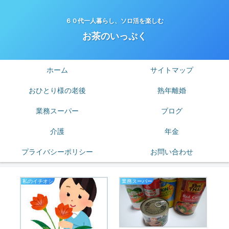
６０代一人暮らし、ソロ活を楽しむ
お茶のいっぷく
ホーム
サイトマップ
おひとり様の老後
熟年離婚
業務スーパー
ブログ
介護
年金
プライバシーポリシー
お問い合わせ
私のイチオシ
業務スーパー
老