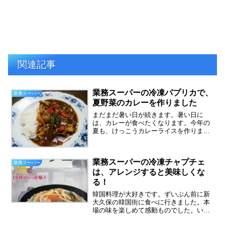
関連記事
業務スーパーの冷凍パプリカで、
業務スーパー
夏野菜のカレーを作りました
まだまだ暑い日が続きます。暑い日に
は、カレーが食べたくなります。今年の
夏も、けっこうカレーライスを作りまし
た。今日の夕飯は、業務スーパーの冷凍
パプリカで、夏野菜のカレーを作りまし
た。業務スーパーのパプリカは、いろい
業務スーパーの冷凍チャプチェ
ろな料理に使えて、とても便...
業務スーパー
は、アレンジすると美味しくな
る！
韓国料理が大好きです。ずいぶん前に新
大久保の韓国街に食べに行きました。本
場の味を楽しめて感動ものでした。いつ
か韓国にも行ってみたい・・・最近はも