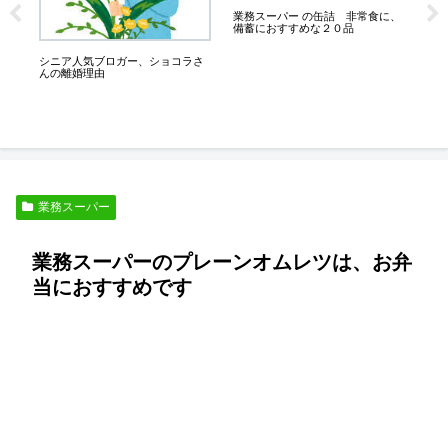
業務スーパー の缶詰 非常食に、
備蓄におすすめな２０品
ド
ン
た
シニア人気ブロガー、ショコラさ
んの離婚理由
業務スーパー
業務スーパーのプレーンオムレツは、お弁
当におすすめです