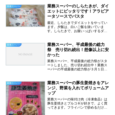
っぱら業務スーパーで購入できる韓国グ
ルメを、楽しんでいます。先日はじめて
業務スーパーのしらたきが、ダイ
業務スーパー
韓国直輸入の冷凍チャプチ...
エットにピッタリです！アラビア
ータソースでパスタ
最近、しらたきでダイエットをやってい
ます。夕飯は、白いご飯を抜いていま
す。しらたきで、お腹いっぱいするダイ
エット方法です。業務スーパーのしらた
きが、しらたきダイエットメニューにぴ
ったりなんです！業務スーパーに行くた
業務スーパー、平成最後の総力
業務スーパー
びに、しらたきをたくさん買...
祭 売り切れ続出！想像以上に安
かった
業務スーパー、平成最後の総力祭がスタ
ートしました、売り切れ続出中！業務ス
ーパーの平成最後の総力祭が３月１日に
スタートしました。毎年、業務スーパー
の総力祭は楽しみにしているのですが、
今年はどんなものが安いのでしょうか？
業務スーパーの豚生姜焼きをアレ
業務スーパー
平成最後の総力祭は、３月...
ンジ、野菜を入れてボリュームア
ップ
業務スーパーの味付け肉（冷凍食品）は
豚生姜焼きとプルコギが好きで、よく買
ってきます。フライパンで炒めるだけの
お手軽さが気にいっています。買い置き