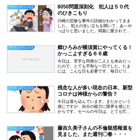
ことがなかったので、やはりコロナのせ
いなんだろうと思います。いつもと違う
8050問題深刻化 犯人は５０代
アラカンのつぶやき
環境、見えない未来にメン...
のひきこもり
川崎の悲惨な事件の詳細がわかってきま
した。 犯人の生い立ちを聞いて、あ～や
っぱりと思いました。両親に愛されて、
普通に生きてきたら、こんな事件は起こ
さなかったと思います。 相当、鬱積した
思いがあったのではないかと。８０５０
郷ひろみが横須賀にやってくる！
アラカンのつぶやき
問題は深刻な問題にな...
かっこよすぎる６６歳
今日は、苦手な同僚が二人とも休みだっ
たので、とても平和な一日でした。たま
には、こんな日も必要です、毎日ピリピ
リしていたら心が持ちません。さて話し
は変わって、読者の皆様は新御三家世代
だと思われます。推しは誰でしたか？御
残念な人が多い現在の日本、新型
アラカンのつぶやき
三家とは、三田明さん、西...
コロナは神様からの警告？
今日は落ち込んでいます。またかという
感じですが、自分の能力に限界を感じた
からです。セールの今日は、とても忙し
くクレームも多く大変な一日でした。今
の日本、残念な人が多すぎる・・・今日
仕事をしていて感じたことは、自分のこ
藤吉久美子さんの不倫疑惑報道を
アラカンのつぶやき
としか考えていない人がな...
見ました、また週刊〇春・・・