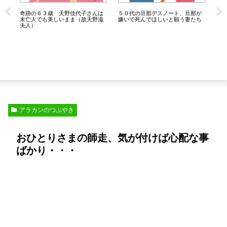
１
奇跡の６３歳 天野佳代子さんは
５０代の旦那デスノート、旦那が
い
未亡人でも美しいまま（故天野滋
嫌いで死んでほしいと願う妻たち
夫人）
熟
な
アラカンのつぶやき
おひとりさまの師走、気が付けば心配な事
ばかり・・・