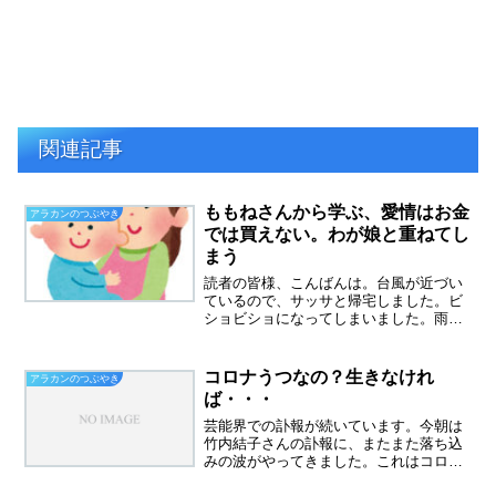
関連記事
ももねさんから学ぶ、愛情はお金
アラカンのつぶやき
では買えない。わが娘と重ねてし
まう
読者の皆様、こんばんは。台風が近づい
ているので、サッサと帰宅しました。ビ
ショビショになってしまいました。雨は
いやです。雨でもいいこと、あえて言う
なら、仕事が暇なことです。お客様の出
足が鈍ります。なので、レジ以外の仕事
コロナうつなの？生きなけれ
アラカンのつぶやき
ができます。のんびりと仕...
ば・・・
芸能界での訃報が続いています。今朝は
竹内結子さんの訃報に、またまた落ち込
みの波がやってきました。これはコロナ
うつなの？コロナのせい？昨年はこんな