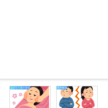
おひとり様の老後
熟年離婚
熟