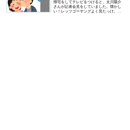
帰宅をしてテレビをつけると、太川陽介
さんが記者会見をしていました。懐かし
い！レッツゴーヤングよく見たっけ。も
う５８歳なんですね、でもなぜ茶髪？何
の記者会見なの？奥さんである藤吉久美
子さんの不倫疑惑報道の釈明会見でし
た。藤吉久美子さんは５６歳...