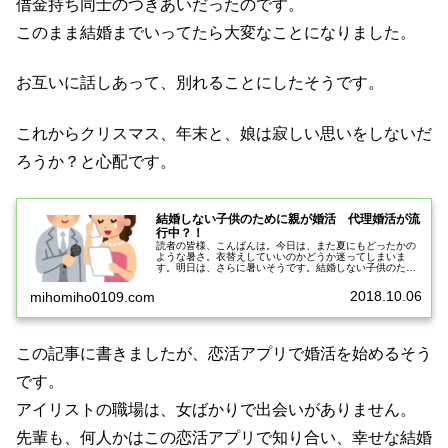
借金持ち同士のつきあいだったのです。
このまま結婚までいってたら大変なことになりました。
お互いに話しあって、別れることにしたそうです。
これからクリスマス、年末と、娘は寂しい思いをしないだ
ろうか？と心配です。
結婚しない子供のために親が婚活 代理婚活が流
行中？！
読者の皆様、こんばんは。今日は、また夏にもどったかの
ような暑さ。衣替えしていいのかどうか迷ってしまいま
す。明日は、さらに暑いそうです。結婚しない子供のため
に親が婚活、代理婚活が流行中？！先日、テレビで代理婚
活の特集をやっていました。芸人、ア...
2018.10.06
mihomiho0109.com
この記事に書きましたが、恋活アプリで婚活を始めるそう
です。
アイリストの職場は、女ばかりで出会いがありません。
先輩も、何人かはこの恋活アプリで知り合い、幸せな結婚