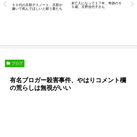
未亡人になって１７年、奇跡の６
５０代の旦那デスノート、旦那が
５歳、天野佳代子さん
嫌いで死んでほしいと願う妻たち
人
熟
な
ブログ
有名ブロガー殺害事件、やはりコメント欄
の荒らしは無視がいい