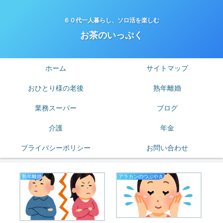
６０代一人暮らし、ソロ活を楽しむ
お茶のいっぷく
ホーム
サイトマップ
おひとり様の老後
熟年離婚
業務スーパー
ブログ
介護
年金
プライバシーポリシー
お問い合わせ
熟年離婚
アラカンのつぶやき
熟