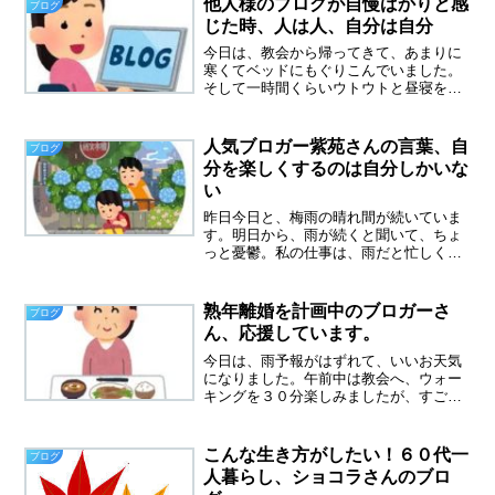
他人様のブログが自慢ばかりと感
ブログ
じた時、人は人、自分は自分
今日は、教会から帰ってきて、あまりに
寒くてベッドにもぐりこんでいました。
そして一時間くらいウトウトと昼寝をし
てしまいました。不思議なことに昼寝を
しても、夜もぐっすり眠れます。仕事を
していなくて、疲れていないはずなの
人気ブロガー紫苑さんの言葉、自
ブログ
に、こんなに眠れるのはなぜ...
分を楽しくするのは自分しかいな
い
昨日今日と、梅雨の晴れ間が続いていま
す。明日から、雨が続くと聞いて、ちょ
っと憂鬱。私の仕事は、雨だと忙しくな
るからです。雨だと買い物に行きたくな
い➡ネットスーパーで頼もうになりま
す。これからは、野菜果物も傷みやすく
熟年離婚を計画中のブロガーさ
ブログ
なり、倍の神経を使いそう、...
ん、応援しています。
今日は、雨予報がはずれて、いいお天気
になりました。午前中は教会へ、ウォー
キングを３０分楽しみましたが、すごく
気持ちよかったです。一人の日曜日はと
ても穏やかです。夫が家にいる日曜日、
もちろん大嫌いでした。熟年離婚を計画
こんな生き方がしたい！６０代一
ブログ
中のブロガーさんを、応援...
人暮らし、ショコラさんのブロ