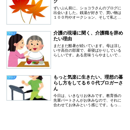
グ
ずいぶん前に、ショコラさんのブログに
出会いました。銭湯が好きで、買い物は
１００均やオークション、そして私と同
じパート暮らしです。価値観が、私とぴ
ったり合う感じで、とってもホッとする
ブログでした。ところが数回拝見したあ
介護の現場に聞く、介護職を辞め
ブログ
と、どこで見たか忘れてし...
たい理由
まだまだ酷暑が続いています。母は涼し
いサ高住の部屋で、昼寝ばかりしている
らしいです。ある意味うらやましいで
す。最近は部屋の掃除とちょっとした買
い物をヘルパーさんに頼むことにしまし
た。私の母も、苦手なヘルパーさん、好
きなヘルパーさんがいます。...
もっと気楽に生きたい、理想の暮
ブログ
らし方をしてる６０代ブロガーさ
ん
今日は、いきなりお休みです。教育係の
先輩パートさんがお休みなので、それに
合わせてお休みという感じです。もっと
気楽に生きたいお休みだとわかっている
のに、４時に目が覚めてしまいました。
昨日、ベッドに入ったのが１１時なん
で、睡眠時間は５時間、ちょ...