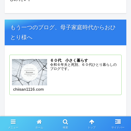
もう一つのブログ、母子家庭時代からおひ
とり様へ
６０代 小さく暮らす
令和６年夫と死別、６０代ひとり暮らしの
ブログです。
chiisan1116.com
メニュー
ホーム
検索
トップ
サイドバー