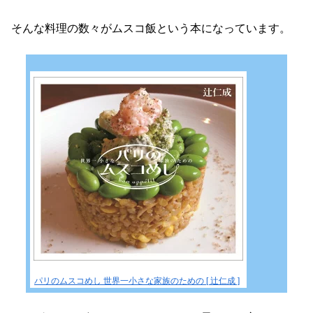
そんな料理の数々がムスコ飯という本になっています。
パリのムスコめし 世界一小さな家族のための [ 辻仁成 ]