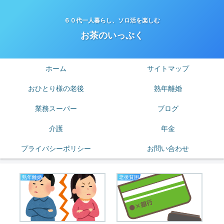
６０代一人暮らし、ソロ活を楽しむ
お茶のいっぷく
ホーム
サイトマップ
おひとり様の老後
熟年離婚
業務スーパー
ブログ
介護
年金
プライバシーポリシー
お問い合わせ
熟年離婚
老後貧困
業