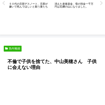
は
５０代の旦那デスノート、旦那が
消えた老後資金、母の預金一千万
業
嫌いで死んでほしいと願う妻たち
円は瓦礫の山になりました。
いも
熟年離婚
不倫で子供を捨てた、中山美穂さん 子供
に会えない理由