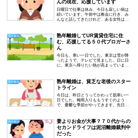
んの現在、応援しています
日曜日で仕事は休み、今日も寂しい病は
続いています。午前中は教会に行き、み
んなと話してきたけれど、ある女性は一
人暮らし歴４０年の大ベテラン、地震も
全然怖くなかったそうです。たくまし
い！最近は他の方のブログを拝見する元
熟年離婚してUR賃貸住宅に住
熟年離婚
気もなかったのですが、今日...
む、応援してる５０代ブロガーさ
ん
今日も、寒い一日でした。東京は雪が降
ったようで、テレビで見ました。日に日
に、東京へ帰りたい熱が高まっていま
す。私の終の棲家はどこになるんだろ
う？今、住んでいるマンションは気に入
っているのですが、近くに身内がいない
熟年離婚は、貧乏な老後のスター
熟年離婚
のはやはり不安です。熟年離婚...
トライン
今日は、昨日とうってかわって肌寒い一
日でした。梅雨入りももうすぐのよう
で、憂鬱な季節がやってきます。先日、
高齢のおひとりさまの貧困率が年々高く
なっているというニュースを見ました。
私もその一人なので、思わず見入ってし
妻よりお金が大事？７０代からの
熟年離婚
まいました。高齢のおひとり...
セカンドライフは泥沼離婚裁判中
だった