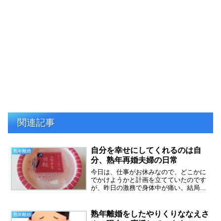
関連記事
自分を幸せにしてくれるのは自
熟年離婚
分、熟年再婚夫婦の日常
今日は、仕事がお休みなので、どこかに
でかけようかと計画を立てていたのです
が、昨日の激務で身体中が痛い。結局、
午前中はベッドの上でゴロゴロとまどろ
んでいました。自分を幸せにしてくれる
のは、自分どなたかのブログに書かれて
熟年離婚をしたやりくりななえさ
熟年離婚
いた言葉です、いろんな方...