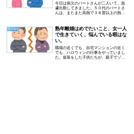
今日は病欠のパートさんが二人いて、急
遽出勤してきました。５０代のパートさ
んは、またまた高熱で３８度以上の熱、
コロナの検査は三回目だそうです。陰性
だったようですが。昨日、いつも見てい
るユーチューブの動画を見てびっくりし
熟年離婚はめでたいこと、女一人
熟年離婚
ました。そして怖くなりま...
で生きていく、悩んでいる暇はな
い。
職場の近くでも、自宅マンションの近く
でも、ハロウィンの行事をやっていまし
た。仮装をした子供たちが、親子でゾロ
ゾロ歩いていました。この光景を見るの
も、三年ぶりかもしれないです。みんな
楽しそうでした。地元に子供がこんなに
いたんだと、驚くほど。コ...