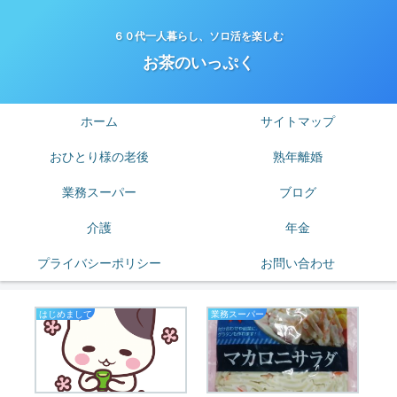
６０代一人暮らし、ソロ活を楽しむ
お茶のいっぷく
ホーム
サイトマップ
おひとり様の老後
熟年離婚
業務スーパー
ブログ
介護
年金
プライバシーポリシー
お問い合わせ
はじめまして
業務スーパー
老