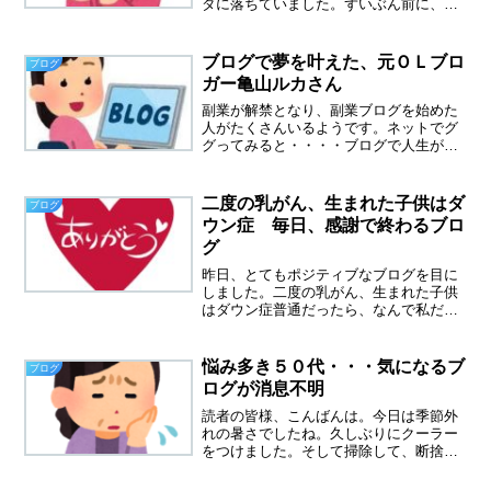
ダに落ちていました。ずいぶん前に、パ
ジャマのズボンだけ飛んでいってしまっ
たことがあります。マンションの周りを
探しまくったけれど、どこにも見当たら
ブログで夢を叶えた、元ＯＬブロ
ブログ
ず。どこまで飛んでいって...
ガー亀山ルカさん
副業が解禁となり、副業ブログを始めた
人がたくさんいるようです。ネットでグ
グってみると・・・・ブログで人生が変
わりました。・ブログは誰でも始められ
ます。・アフィリエイトで○○万！儲ける
方法等々美味しい文句をたくさん目にし
二度の乳がん、生まれた子供はダ
ブログ
ます。ブログで人生を変...
ウン症 毎日、感謝で終わるブロ
グ
昨日、とてもポジティブなブログを目に
しました。二度の乳がん、生まれた子供
はダウン症普通だったら、なんで私だけ
こんなに試練が起こるのだろう？神様、
なんで？と不服の一つでも言いたい気持
ちになると思うのです。ところが、この
悩み多き５０代・・・気になるブ
ブログ
ブログ主さんはとても前向...
ログが消息不明
読者の皆様、こんばんは。今日は季節外
れの暑さでしたね。久しぶりにクーラー
をつけました。そして掃除して、断捨離
もしました。浪人生息子、今日も一日ボ
ッーとしていました。時間がもったいな