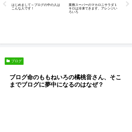
が
はじめまして～ブログの中の人は
業務スーパーのマカロニサラダ１
ち
こんな人です！
キロは冷凍できます、アレンジい
ろいろ
ド
た
ブログ
ブログ命のももねいろの橘桃音さん、そこ
までブログに夢中になるのはなぜ？