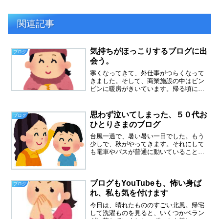
関連記事
気持ちがほっこりするブログに出
ブログ
会う。
寒くなってきて、外仕事がつらくなって
きました。そして、商業施設の中はビン
ビンに暖房がきいています。帰る頃に
は、着ていたジャンバーがビショビショ
になるほど。この温暖差、油断している
と病原菌をもらってきそう。今はとにか
思わず泣いてしまった、５０代お
ブログ
く美味しいもの食べて、たっ...
ひとりさまのブログ
台風一過で、暑い暑い一日でした。もう
少しで、秋がやってきます。それにして
も電車やバスが普通に動いていること
が、どれだけありがたいことかわかりま
した。昨晩、眠りにつく前にスマホで、
同年代の方のブログを読んでいました。
ブログもYouTubeも、怖い身ば
私のブログは、私と同じ境遇...
ブログ
れ、私も気を付けます
今日は、晴れたもののすごい北風。帰宅
して洗濯ものを見ると、いくつかベラン