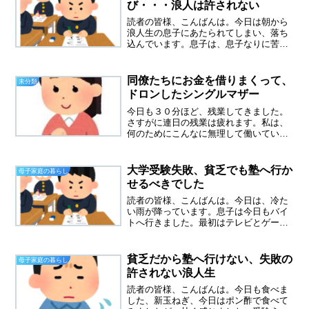
び・・・浪人は許されない
読者の皆様、こんばんは。今日は朝から
浪人生の息子にあたられてしまい、落ち
込んでいます。息子は、息子なりに苦し
んでいるのはわかっているのですが。セ
ンター試験まで、半年きりました。今度
こそ浪人は許されないし、目指すのは国
同僚たちにお金を借りまくって、
未分類
公立大学のみ。それはそれ...
ドロンしたシングルマザー
今日も３０分ほど、残業してきました。
さすがに連日の残業は疲れます。私は、
何のためにこんなに無理して働いている
のかと、ふと思いました。私は今の職場
に勤めて１４年目になります。いろんな
同僚がいました、まず思い出すのは亡く
大学受験失敗、貧乏でも塾へ行か
母子家庭の暮らし
なってしまったパートさん...
せるべきでした
読者の皆様、こんばんは。今日は、冷た
い雨が降っています。息子は今日もバイ
トへ行きました。最初はテレビとゲーム
を買うためにバイトを始めたのでした。
自分の部屋用にです。浪人生がテレビ？
ゲーム？！何を考えているのかと思って
貧乏だから塾へ行けない、失敗の
母子家庭の暮らし
いたのですが、自分で気が...
許されない浪人生
読者の皆様、こんばんは。今日も食べま
した、新玉ねぎ、今日はポン酢で食べて