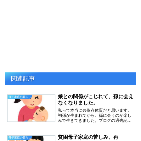
関連記事
娘との関係がこじれて、孫に会え
母子家庭の暮らし
なくなりました。
私って本当に共依存体質だと思います。
初孫が生まれてから、孫に会うのが楽し
みで生きてきました。ブログの過去記事
に書いてきたと思いますが、私は息子を
溺愛してきて、娘にさびしい思いをたく
さんさせてしまいました。その償いも含
貧困母子家庭の苦しみ、再
母子家庭の暮らし
めて、孫の世話に通ってい...