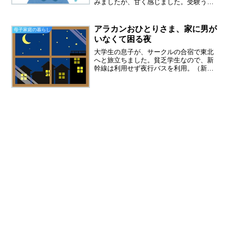
みましたが、甘く感じました。受験うつ
から、立ち直ったかのように見えた息子
ですが、相変わらずゲーム三昧です。一
時は部屋にひきこもり、外出するのが怖
アラカンおひとりさま、家に男が
母子家庭の暮らし
い、人の目が怖い、電車に...
いなくて困る夜
大学生の息子が、サークルの合宿で東北
へと旅立ちました。貧乏学生なので、新
幹線は利用せず夜行バスを利用。（新幹
線の半分ですみます）帰宅は金曜日、こ
んなに長い間、このアパートで一人で過
ごすのは初めてのことです。今日は夕飯
の心配もせず、仕事終了後...