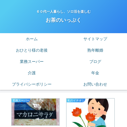
６０代一人暮らし、ソロ活を楽しむ
お茶のいっぷく
ホーム
サイトマップ
おひとり様の老後
熟年離婚
業務スーパー
ブログ
介護
年金
プライバシーポリシー
お問い合わせ
業務スーパー
私のイチオシ
老