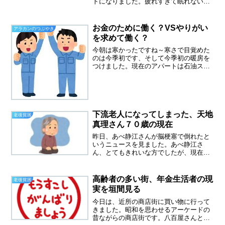
トになりました。疲れすぎて眠れないっ
て経験はありませんか？昨日は、身体は
クタクタなのに、なんだか脳がさえてし
まって、なかなか眠れませんでした。や
お金のために働く？VSやりがい
アラカンのつぶやき
っぱりシニアパートは会社...
を求めて働く？
今朝は寒かったですね～寒さで目覚めた
のは今季初です、そして今季初の暖房を
つけました。現在のアパートは石油スト
ーブもファンヒーターも禁止なのです。
一番すぐに温まるのは石油ストーブだと
思うのですが、残念ながら使えません。
朝起きてベッドカバーをニ...
下流老人になってしまった、天地
老後貧困
真理さん７０歳の現在
昨日、あべ静江さんが脳梗塞で倒れたと
いうニュースを見ました。あべ静江さ
ん、とてもきれいな方でしたが、現在は
７０歳、少し太めのオバサンになられて
いました。脳梗塞で救急搬送されるも、
現在は意識もはっきりしておられるとい
高齢者の多い街、年金生活者の現
老後貧困
うことでした。あべ静江さん...
実を垣間見る
今日は、近所の商店街に買い物に行って
きました。昭和を思わせるアーケードの
昔ながらの商店街です。八百屋さんと