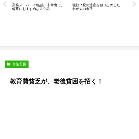
強欲？親の遺産を独り占めした、
業務スーパー の缶詰 非常食に、
わが夫の末路
備蓄におすすめな２０品
人
シ
ん
老後貧困
教育費貧乏が、老後貧困を招く！