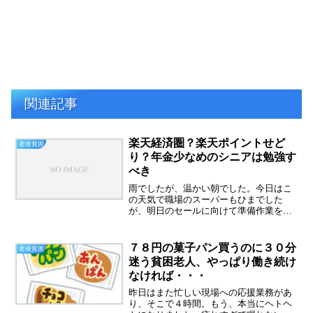
関連記事
楽天経済圏？楽天ポイントせど
老後貧困
り？年金少なめのシニアは勉強す
べき
雨でしたが、温かい朝でした。今日はこ
の天気で職場のスーパーもひまでした
が、明日のセールに向けて準備作業をし
てきました。さて、今日はお金の話で
す。私の年金は本当に少ないです、なの
で７０歳までと言わずに辞めてください
７８円の菓子パン買うのに３０分
老後貧困
と言われるまで働くつもりでい...
迷う貧困老人、やっぱり働き続け
なければ・・・
昨日はまた忙しい現場への応援業務があ
り、そこで４時間。もう、本当にヘトヘ