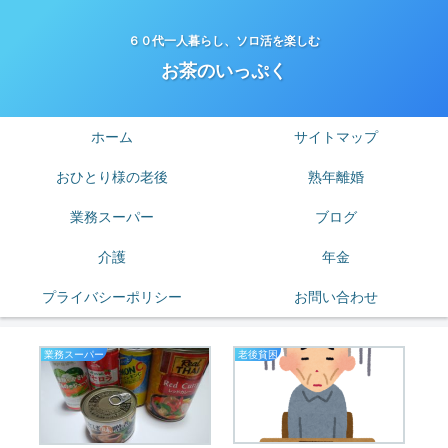
６０代一人暮らし、ソロ活を楽しむ
お茶のいっぷく
ホーム
サイトマップ
おひとり様の老後
熟年離婚
業務スーパー
ブログ
介護
年金
プライバシーポリシー
お問い合わせ
業務スーパー
老後貧困
私