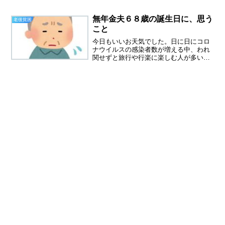
か、ドラックストア、魚屋さんなんでも
安いのは、助かってます。ここですれ違
うのは、ほぼ高齢者です。若い人、本当
無年金夫６８歳の誕生日に、思う
老後貧困
に少ない。高齢者の多い街横...
こと
今日もいいお天気でした。日に日にコロ
ナウイルスの感染者数が増える中、われ
関せずと旅行や行楽に楽しむ人が多いで
す。これが今の日本です、自分さえよけ
ればいい、今が楽しければいい、そんな
若者も多く日本の未来を悲観せずにはい
られません。今日は午前中...